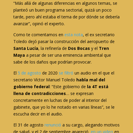
“Más allá de algunas diferencias en algunos temas, se
planteó un buen programa sectorial, quizá un poco
tarde, pero ahí estaba el tema de por dónde se debería
avanzar”, opinó el experto.
Como te comentamos en
esta nota
, el ex secretario
Toledo dejó pasar la construcción del aeropuerto de
Santa Lucía
, la refinería de
Dos Bocas
y el
Tren
Maya
a pesar de ser una eminencia ambiental que
sabe de los daños que podrían provocar.
El
5 de agosto
de 2020
se filtró
un audio en el que el
secretario Víctor Manuel Toledo
habla mal del
gobierno federal
: “Este gobierno de
la 4T está
llena de contradicciones
… se expresan
concretamente en luchas de poder al interior del
gabinete, que yo lo he notado en varias líneas”, se le
escucha decir en el audio.
El 31 de agosto
renunció
a su cargo, alegando motivos
de salud, y el 2 de septiembre apareció
en un video
en