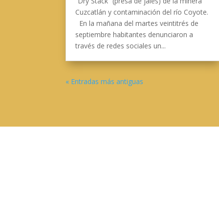
“Dry Stack” (presa de jales) de la minera
Cuzcatlán y contaminación del río Coyote.
En la mañana del martes veintitrés de
septiembre habitantes denunciaron a
través de redes sociales un...
« Entradas más antiguas