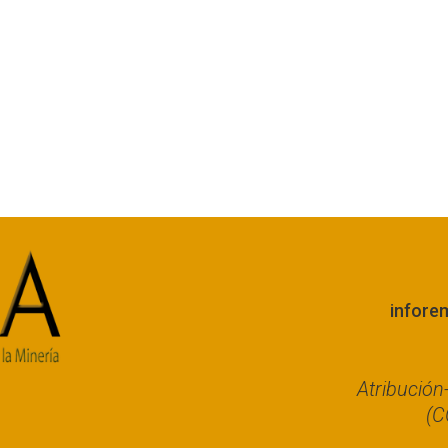
infore
Atribució
(C