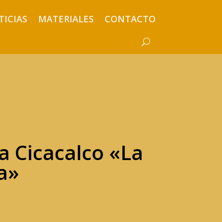
TICIAS
MATERIALES
CONTACTO
 Cicacalco «La
a»