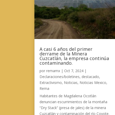
A casi 6 años del primer
derrame de la Minera
Cuzcatlán, la empresa continúa
contaminando.
por
remamx
|
Oct 7, 2024
|
Declaraciones/boletines
,
destacado
,
Extractivismo
,
Noticias
,
Noticias Mexico
,
Rema
Habitantes de Magdalena Ocotlán
denuncian escurrimientos de la montaña
“Dry Stack” (presa de jales) de la minera
Cuzcatlán y contaminación del río Coyote.