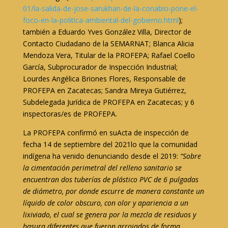
01/la-salida-de-jose-sarukhan-de-la-conabio-pone-el-
foco-en-la-politica-ambiental-del-gobierno.html
);
también a Eduardo Yves González Villa, Director de
Contacto Ciudadano de la SEMARNAT; Blanca Alicia
Mendoza Vera, Titular de la PROFEPA; Rafael Coello
García, Subprocurador de Inspección Industrial;
Lourdes Angélica Briones Flores, Responsable de
PROFEPA en Zacatecas; Sandra Mireya Gutiérrez,
Subdelegada Jurídica de PROFEPA en Zacatecas; y 6
inspectoras/es de PROFEPA.
La PROFEPA confirmó en suActa de inspección de
fecha 14 de septiembre del 2021lo que la comunidad
indígena ha venido denunciando desde el 2019:
“Sobre
la cimentación perimetral del relleno sanitario se
encuentran dos tuberías de plástico PVC de 6 pulgadas
de diámetro, por donde escurre de manera constante un
líquido de color obscuro, con olor y apariencia a un
lixiviado, el cual se genera por la mezcla de residuos y
basura diferentes que fueron arrojados de forma