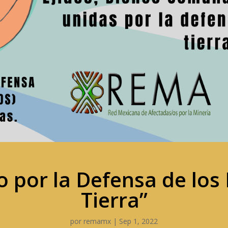
o por la Defensa de los
Tierra”
por
remamx
|
Sep 1, 2022