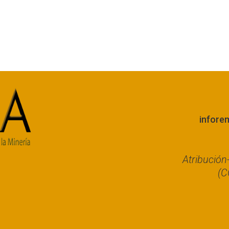
infore
Atribució
(C