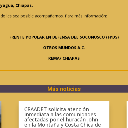
oyagua, Chiapas.
o les sea posible acompañarnos. Para más información:
FRENTE POPULAR EN DEFENSA DEL SOCONUSCO (FPDS)
OTROS MUNDOS A.C.
REMA/ CHIAPAS
Más noticias
CRAADET solicita atención
inmediata a las comunidades
afectadas por el huracán John
en la Montaña y Costa Chica de