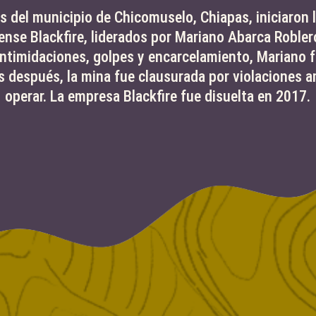
 del municipio de Chicomuselo, Chiapas, iniciaron l
nse Blackfire, liderados por Mariano Abarca Robler
ntimidaciones, golpes y encarcelamiento, Mariano f
 después, la mina fue clausurada por violaciones a
operar. La empresa Blackfire fue disuelta en 2017.