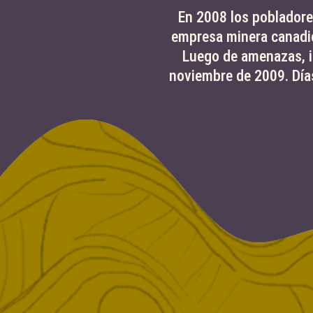
En 2008 los pobladores
empresa minera canadie
Luego de amenazas, i
noviembre de 2009. Días