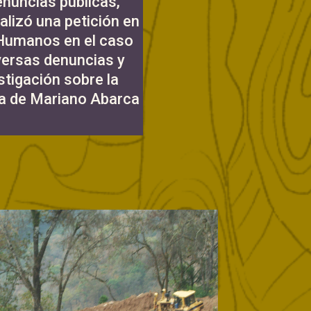
enuncias públicas,
alizó una petición en
 Humanos en el caso
versas denuncias y
stigación sobre la
da de Mariano Abarca