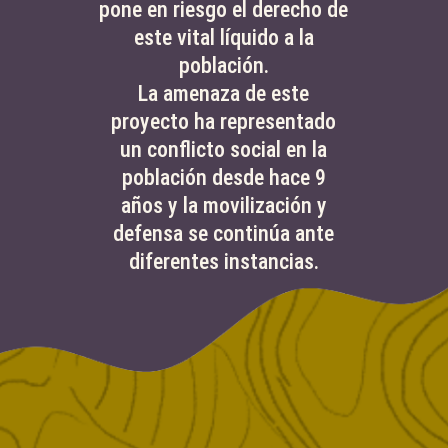
pone en riesgo el derecho de
este vital líquido a la
población.
La amenaza de este
proyecto ha representado
un conflicto social en la
población desde hace 9
años y la movilización y
defensa se continúa ante
diferentes instancias.