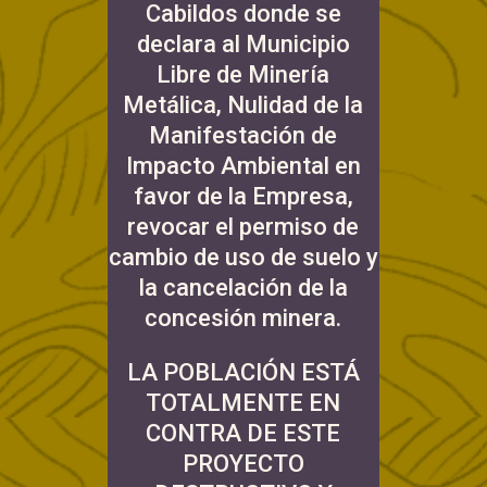
Cabildos donde se
declara al Municipio
Libre de Minería
Metálica, Nulidad de la
Manifestación de
Impacto Ambiental en
favor de la Empresa,
revocar el permiso de
cambio de uso de suelo y
la cancelación de la
concesión minera.
LA POBLACIÓN ESTÁ
TOTALMENTE EN
CONTRA DE ESTE
PROYECTO