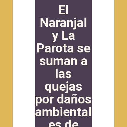
El
Naranjal
y La
Parota se
suman a
las
quejas
por daños
ambiental
es de