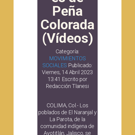
Peña
Colorada
(Vídeos)
Categoría:
MOVIMIENTOS
SOCIALES
Publicado:
Viernes, 14 Abril 2023
13:41 Escrito por
Redacción Tlanesi
COLIMA, Col.- Los
poblados de El Naranjal y
La Parota, de la
comunidad indígena de
Ayotitlán, Jalisco, se