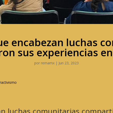
ue encabezan luchas co
on sus experiencias en
por
remamx
|
Jun 23, 2023
ractivismo
n luchas comunitarias compart