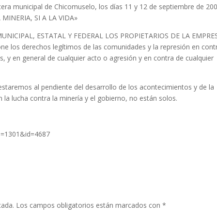
cera municipal de Chicomuselo, los días 11 y 12 de septiembre de 20
INERIA, SI A LA VIDA»
NICIPAL, ESTATAL Y FEDERAL LOS PROPIETARIOS DE LA EMPRE
e los derechos legítimos de las comunidades y la represión en cont
les, y en general de cualquier acto o agresión y en contra de cualquier
staremos al pendiente del desarrollo de los acontecimientos y de la
 la lucha contra la minería y el gobierno, no están solos.
on=1301&id=4687
cada.
Los campos obligatorios están marcados con
*