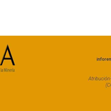
infore
Atribució
(C