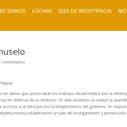
ES SOMOS
LUCHAS
EJES DE RESISTENCIA
NO
muselo
 Comentarios
hiapas.
Al ver daños que provocaban los trabajos desarrollados por la minera,
ia en defensa de su territorio. En días recientes se realizó la asamb
os accesos a la mina por los inclumplimientos del gobierno. En respue
ompañía minera establecieron un plan de hostigamiento y persecución