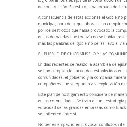
logro parar los trabajos de la construcción del
de construcción. En esta misma jornada de luch
A consecuencia de estas acciones el Gobierno pl
municipal, para decir que ahora si iba cumplir 
por los destrozos que había provocado la compañí
de las demandas que todavía no se habían resue
más las palabras del gobierno se las llevó el vie
EL PUEBLO DE CHICOMUSELO Y LAS COMUNI
En días recientes se realizó la asamblea de ejid
se han cumplido los acuerdos establecidos en la
comunidades, el gobierno y la compañía minera 
compañeros que se oponen a la explotación mi
Este plan de hostigamiento considera de manera
en las comunidades. Se trata de una estrategia 
voracidad de las grandes empresas como Black 
se enfrenten entre sí.
No tienen empacho en provocar conflictos inter 