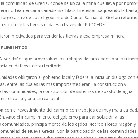
n la comunidad de Grecia, donde se ubica la mina que lleva por nombr
era norteamericana canadiense Black Fire están saqueando la barita,
urgió a raíz de que el gobierno de Carlos Salinas de Gortari reformó
atización de las tierras ejidales a través del PROCEDE.
ntieron motivados para vender las tierras a esa empresa minera.
MPLIMIENTOS
 Al ver daños que provocaban los trabajos desarrollados por la minera
ia en defensa de su territorio.
dades obligaron al gobierno local y federal a inicia un dialogo con e
s, entre las cuales las más importantes eran: la construcción y
de las comunidades, la construcción de sistemas de abasto de agua
na escuela y una clínica local.
 con el revestimiento del camino con trabajos de muy mala calidad
n. Ante el incumplimiento del gobierno para dar solución a las
as comunidades, principalmente de los ejidos Ricardo Flores Magón y
comunidad de Nueva Grecia. Con la participación de las comunidades