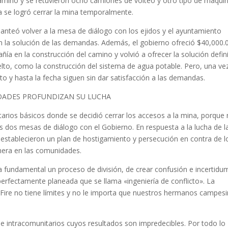
 camino y se retuvieron ocho camiones de volteo y otro tipo de maquin
a se logró cerrar la mina temporalmente.
anteó volver a la mesa de diálogo con los ejidos y el ayuntamiento
con la solución de las demandas. Además, el gobierno ofreció $40,000.
a en la construcción del camino y volvió a ofrecer la solución defini
lto, como la construcción del sistema de agua potable. Pero, una ve
nto y hasta la fecha siguen sin dar satisfacción a las demandas.
DADES PROFUNDIZAN SU LUCHA
atarios básicos donde se decidió cerrar los accesos a la mina, porque
s dos mesas de diálogo con el Gobierno. En respuesta a la lucha de l
establecieron un plan de hostigamiento y persecución en contra de l
nera en las comunidades.
 fundamental un proceso de división, de crear confusión e incertidu
perfectamente planeada que se llama «ingeniería de conflicto». La
Fire no tiene límites y no le importa que nuestros hermanos campes
e intracomunitarios cuyos resultados son impredecibles. Por todo lo