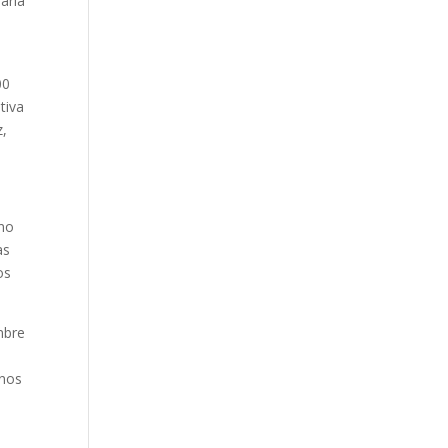
aria
00
tiva
z,
 no
as
os
mbre
inos