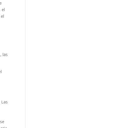
e
 el
 el
, las
l
. Las
 se