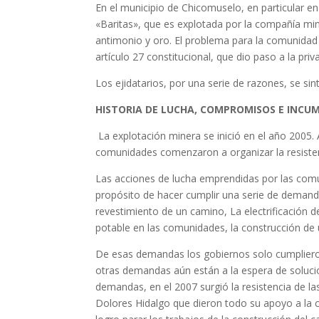
En el municipio de Chicomuselo, en particular e
«Baritas», que es explotada por la compañía min
antimonio y oro. El problema para la comunidad s
artículo 27 constitucional, que dio paso a la priv
Los ejidatarios, por una serie de razones, se si
HISTORIA DE LUCHA, COMPROMISOS E INCU
La explotación minera se inició en el año 2005.
comunidades comenzaron a organizar la resistenc
Las acciones de lucha emprendidas por las comuni
propósito de hacer cumplir una serie de demanda
revestimiento de un camino, La electrificación 
potable en las comunidades, la construcción de u
De esas demandas los gobiernos solo cumplieron
otras demandas aún están a la espera de solució
demandas, en el 2007 surgió la resistencia de l
Dolores Hidalgo que dieron todo su apoyo a la 