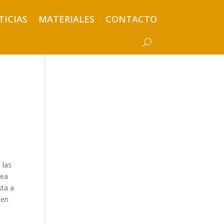
TICIAS
MATERIALES
CONTACTO
 las
lea
sta a
 en