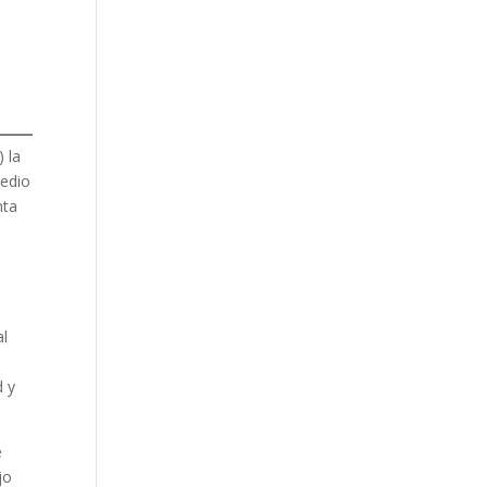
) la
Medio
nta
al
d y
e
jo