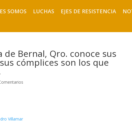
ES SOMOS
LUCHAS
EJES DE RESISTENCIA
NO
 de Bernal, Qro. conoce sus
 sus cómplices son los que
.
Comentarios
ndro Villamar