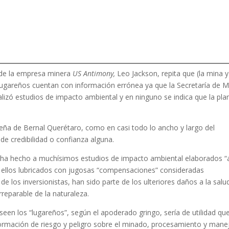
 de la empresa minera
US Antimony,
Leo Jackson, repita que (la mina y
ugareños cuentan con información errónea ya que la Secretaría de 
zó estudios de impacto ambiental y en ninguno se indica que la pla
Peña de Bernal Querétaro, como en casi todo lo ancho y largo del
de credibilidad o confianza alguna.
ha hecho a muchísimos estudios de impacto ambiental elaborados “
e ellos lubricados con jugosas “compensaciones” consideradas
e los inversionistas, han sido parte de los ulteriores daños a la salu
rreparable de la naturaleza.
een los “lugareños”, según el apoderado gringo, sería de utilidad qu
formación de riesgo y peligro sobre el minado, procesamiento y mane