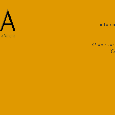
infore
Atribució
(C