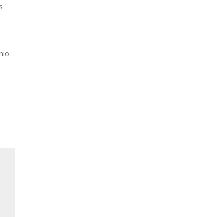
s
nio