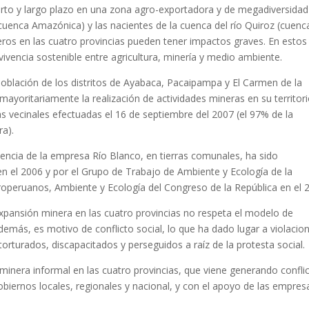
rto y largo plazo en una zona agro-exportadora y de megadiversidad
(cuenca Amazónica) y las nacientes de la cuenca del río Quiroz (cuenc
eros en las cuatro provincias pueden tener impactos graves. En estos
vencia sostenible entre agricultura, minería y medio ambiente.
población de los distritos de Ayabaca, Pacaipampa y El Carmen de la
ayoritariamente la realización de actividades mineras en su territori
 vecinales efectuadas el 16 de septiembre del 2007 (el 97% de la
ra).
encia de la empresa Río Blanco, en tierras comunales, ha sido
en el 2006 y por el Grupo de Trabajo de Ambiente y Ecología de la
peruanos, Ambiente y Ecología del Congreso de la República en el 
xpansión minera en las cuatro provincias no respeta el modelo de
Además, es motivo de conflicto social, lo que ha dado lugar a violacio
rturados, discapacitados y perseguidos a raíz de la protesta social.
inera informal en las cuatro provincias, que viene generando confli
biernos locales, regionales y nacional, y con el apoyo de las empres