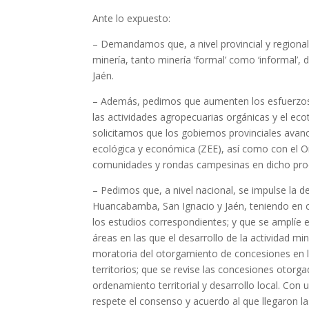
Ante lo expuesto:
– Demandamos que, a nivel provincial y regional
minería, tanto minería ‘formal’ como ‘informal’
Jaén.
– Además, pedimos que aumenten los esfuerzos de
las actividades agropecuarias orgánicas y el e
solicitamos que los gobiernos provinciales avanc
ecológica y económica (ZEE), así como con el Or
comunidades y rondas campesinas en dicho pro
– Pedimos que, a nivel nacional, se impulse la de
Huancabamba, San Ignacio y Jaén, teniendo en cuen
los estudios correspondientes; y que se amplíe e
áreas en las que el desarrollo de la actividad 
moratoria del otorgamiento de concesiones en l
territorios; que se revise las concesiones otorg
ordenamiento territorial y desarrollo local. Co
respete el consenso y acuerdo al que llegaron l