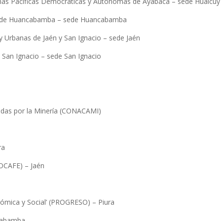
inas Pacíficas Democráticas y Autónomas de Ayabaca – sede Hualcuy
as de Huancabamba – sede Huancabamba
 Urbanas de Jaén y San Ignacio – sede Jaén
 San Ignacio – sede San Ignacio
das por la Minería (CONACAMI)
ra
ROCAFE) – Jaén
nómica y Social’ (PROGRESO) – Piura
ncabamba