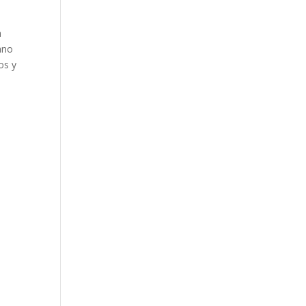
a
ano
os y