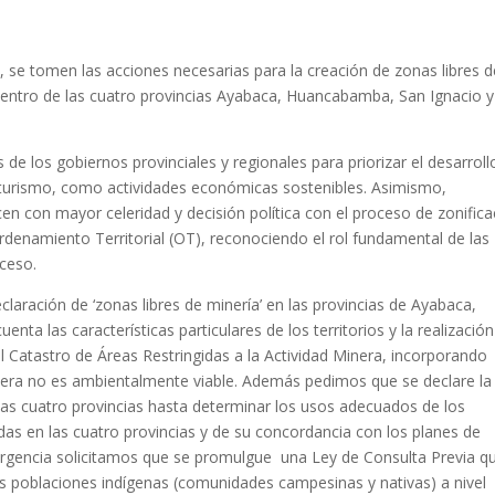
, se tomen las acciones necesarias para la creación de zonas libres d
, dentro de las cuatro provincias Ayabaca, Huancabamba, San Ignacio y
 los gobiernos provinciales y regionales para priorizar el desarroll
coturismo, como actividades económicas sostenibles. Asimismo,
en con mayor celeridad y decisión política con el proceso de zonifica
denamiento Territorial (OT), reconociendo el rol fundamental de las
ceso.
claración de ‘zonas libres de minería’ en las provincias de Ayabaca,
ta las características particulares de los territorios y la realizació
l Catastro de Áreas Restringidas a la Actividad Minera, incorporando
minera no es ambientalmente viable. Además pedimos que se declare la
as cuatro provincias hasta determinar los usos adecuados de los
adas en las cuatro provincias y de su concordancia con los planes de
n urgencia solicitamos que se promulgue una Ley de Consulta Previa q
as poblaciones indígenas (comunidades campesinas y nativas) a nivel