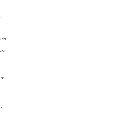
e
o de
ción
n de
ue