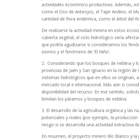
actividades económico-productivas. Además, est
como el Oso de Anteojos, el Tapir Andino, el M
cantidad de flora endémica, como el árbol del R
De realizarse la actividad minera en estos ecosi
cubierta vegetal, el ciclo hidrológico sería afe
que podría agudizarse si consideramos los fenó
sismos y el fenómeno de ‘El Niño’.
2. Considerando que los bosques de neblina y l
provincias de Jaén y San Ignacio en la región d
sistemas hidrológicos que en ellos se originan, 
mercado local e internacional. Más aún si cons
disponibilidad del recurso. En ese sentido, soli
brindan los páramos y bosques de neblina.
3. El desarrollo de la agricultura orgánica y la
potenciales y reales (por ejemplo, la producció
riesgo si se desarrolla una actividad extractiva 
En resumen, el proyecto minero Río Blanco y la p