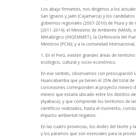
Los abajo firmantes, nos dirigimos a los actua
San Ignacio y Jaén (Cajamarca) y los candidatos p
gobiernos regionales (2007-2010) de Piura y de 
(2011-2014); el Ministerio de Ambiente (MAM), e
Metalúrgico (INGEMMET), la Defensoría del Puebl
Ministros (PCM); y a la comunidad internacional, 
1. En el Perú, existen grandes áreas de territor
ecológico, cultural y socio-económico.
En ese sentido, observamos con preocupación la
Huancabamba que ya tienen el 25% del total de s
concesiones corresponden al proyecto minero de c
minero que estaría ubicado entre los distritos
(Ayabaca); y que comprende los territorios de 
científicos realizados, hasta el momento, conclu
impacto ambiental negativo.
En las cuatro provincias, los Andes del Norte y
y los páramos que son esenciales para la provis