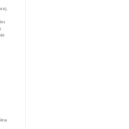
ra),
les
y
 de
s
lina