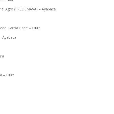
 y el Agro (FREDEMAVA) – Ayabaca
redo García Baca’ – Piura
 – Ayabaca
ura
a – Piura