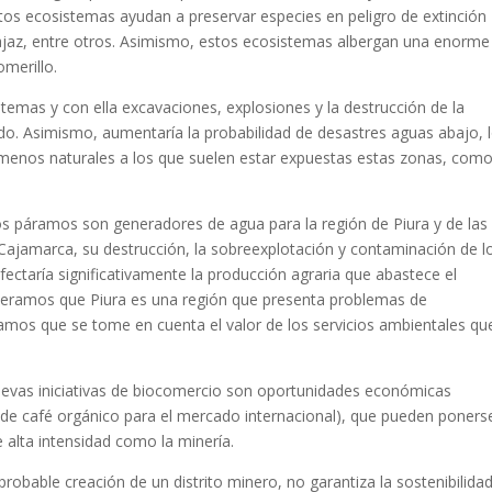
os ecosistemas ayudan a preservar especies en peligro de extinción
ajaz, entre otros. Asimismo, estos ecosistemas albergan una enorme
omerillo.
stemas y con ella excavaciones, explosiones y la destrucción de la
ctado. Asimismo, aumentaría la probabilidad de desastres aguas abajo, 
menos naturales a los que suelen estar expuestas estas zonas, com
os páramos son generadores de agua para la región de Piura y de las
e Cajamarca, su destrucción, la sobreexplotación y contaminación de l
afectaría significativamente la producción agraria que abastece el
ideramos que Piura es una región que presenta problemas de
citamos que se tome en cuenta el valor de los servicios ambientales qu
s nuevas iniciativas de biocomercio son oportunidades económicas
n de café orgánico para el mercado internacional), que pueden poners
de alta intensidad como la minería.
robable creación de un distrito minero, no garantiza la sostenibilidad