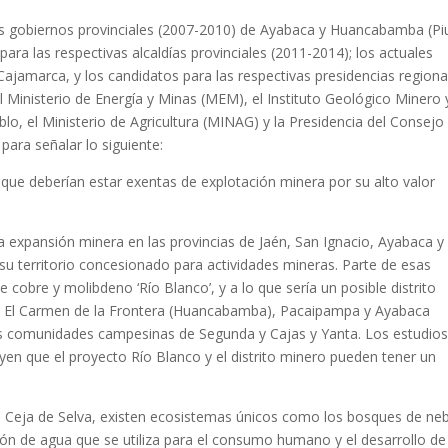
les gobiernos provinciales (2007-2010) de Ayabaca y Huancabamba (Piu
ara las respectivas alcaldías provinciales (2011-2014); los actuales
Cajamarca, y los candidatos para las respectivas presidencias regiona
l Ministerio de Energía y Minas (MEM), el Instituto Geológico Minero 
o, el Ministerio de Agricultura (MINAG) y la Presidencia del Consejo
para señalar lo siguiente:
io que deberían estar exentas de explotación minera por su alto valor
 expansión minera en las provincias de Jaén, San Ignacio, Ayabaca y
u territorio concesionado para actividades mineras. Parte de esas
obre y molibdeno ‘Río Blanco’, y a lo que sería un posible distrito
 de El Carmen de la Frontera (Huancabamba), Pacaipampa y Ayabaca
las comunidades campesinas de Segunda y Cajas y Yanta. Los estudio
yen que el proyecto Río Blanco y el distrito minero pueden tener un
 la Ceja de Selva, existen ecosistemas únicos como los bosques de neb
ión de agua que se utiliza para el consumo humano y el desarrollo de