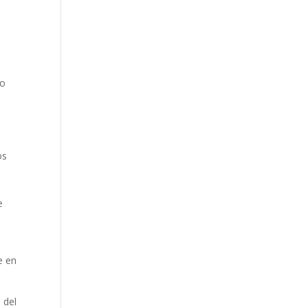
lo
o
os
e
e en
 del