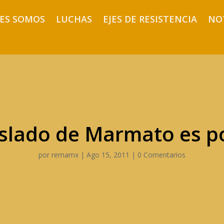
ES SOMOS
LUCHAS
EJES DE RESISTENCIA
NO
aslado de Marmato es p
por
remamx
|
Ago 15, 2011
|
0 Comentarios