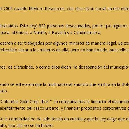
l 2006 cuando Medoro Resources, con otra razón social en ese ent
estruidos. Esto dejó 833 personas desocupadas, por lo que algunos s
 Cauca, al Cauca, a Nariño, a Boyacá y a Cundinamarca.
aron a ser trabajadas por algunos mineros de manera ilegal. La com
retendido sacar a los mineros de allá, pero no han podido, pues ello
, es el traslado, o como ellos dicen: “la desaparición del municipi
ndo se enteraron que la multinacional anunció que emitirá en la Bol
mato.
olombia Gold Corp. dice: “…la compañía busca financiar el desarrol
asentamiento del casco urbano, y financiar propósitos corporativos 
 la comunidad no ha sido tenida en cuenta y que la Ley exige que deb
to, eso allá no se ha hecho.