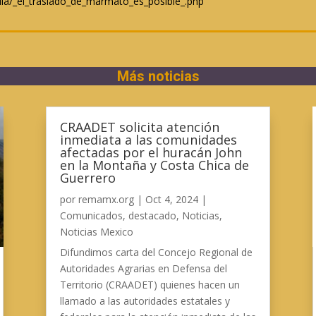
uia/_el_traslado_de_marmato_es_posible_.php
Más noticias
CRAADET solicita atención
inmediata a las comunidades
afectadas por el huracán John
en la Montaña y Costa Chica de
Guerrero
por
remamx.org
|
Oct 4, 2024
|
Comunicados
,
destacado
,
Noticias
,
Noticias Mexico
Difundimos carta del Concejo Regional de
Autoridades Agrarias en Defensa del
Territorio (CRAADET) quienes hacen un
llamado a las autoridades estatales y