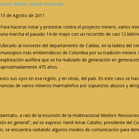
Autor: Andres García Hernández
15 de Agosto de 2011
Para hacerse notar y protestar contra el proyecto minero, varios m
una marcha el pasado 14 de mayo con un recorrido de casi 12 kilóm
Ubicado al noroeste del departamento de Caldas, en la ladera del c
municipios más emblemáticos de Colombia por su tradición minera.
explotación aurífera que se ha realizado de generación en generaci
aproximadamente 475 años.
to sus ojos en esa región, y en otras, del país. En este caso se hac
uncias de varios mineros marmateños por supuestos abusos y atropel
 Marmato, a raíz de la incursión de la multinacional Medoro Resources 
ión en general”, así se expreso Yamil Amar Cataño, presidente del C
, se encuentra visitando algunos medios de comunicación para denunc