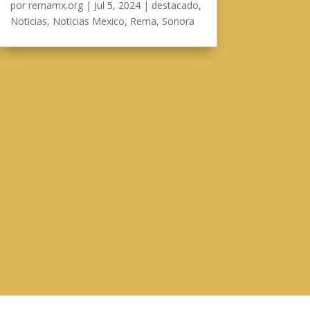
por
remamx.org
|
Jul 5, 2024
|
destacado
,
Noticias
,
Noticias Mexico
,
Rema
,
Sonora