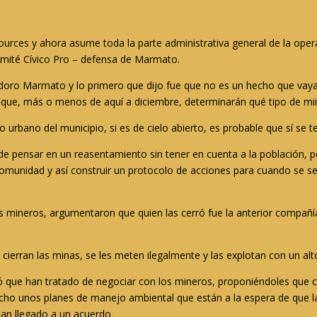
rces y ahora asume toda la parte administrativa general de la ope
Comité Cívico Pro – defensa de Marmato.
oro Marmato y lo primero que dijo fue que no es un hecho que vayan a
 que, más o menos de aquí a diciembre, determinarán qué tipo de min
 urbano del municipio, si es de cielo abierto, es probable que sí se 
e pensar en un reasentamiento sin tener en cuenta a la población, p
comunidad y así construir un protocolo de acciones para cuando se se
los mineros, argumentaron que quien las cerró fue la anterior compa
 cierran las minas, se les meten ilegalmente y las explotan con un alt
ó que han tratado de negociar con los mineros, proponiéndoles que
echo unos planes de manejo ambiental que están a la espera de que l
han llegado a un acuerdo.