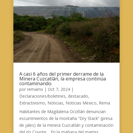
A casi 6 años del primer derrame de la
Minera Cuzcatlán, la empresa continúa
contaminando.
por
remamx
|
Oct 7, 2024
|
Declaraciones/boletines
,
destacado
,
Extractivismo
,
Noticias
,
Noticias Mexico
,
Rema
Habitantes de Magdalena Ocotlán denuncian
escurrimientos de la montaña “Dry Stack” (presa
de jales) de la minera Cuzcatlán y contaminación
del río Coyote. En la mañana del martes