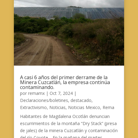
A casi 6 años del primer derrame de la
Minera Cuzcatlán, la empresa continúa
contaminando.
por
remamx
|
Oct 7, 2024
|
Declaraciones/boletines
,
destacado
,
Extractivismo
,
Noticias
,
Noticias Mexico
,
Rema
Habitantes de Magdalena Ocotlán denuncian
escurrimientos de la montaña “Dry Stack” (presa
de jales) de la minera Cuzcatlán y contaminación
del río Coyote. En la mañana del martes