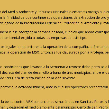
ía del Medio Ambiente y Recursos Naturales (Semarnat) otorgó a la e
 la finalidad de que continúe sus operaciones de extracción de oro y
legado de la Procuraduría Federal de Protección al Ambiente (Prof
minera le fue otorgada la semana pasada, e indicó que ahora correspon
d ambiental exigida a todas las empresas de este tipo.
s legales de opositores a la operación de la compañía, la Semarnat
tía la operación de MSX. Entonces fue clausurada por la Profepa, pe
s condiciones que llevaron a la Semarnat a revocar dicho permiso a 
l decreto del plan de desarrollo urbano de tres municipios, entre ell
de 1993, era de restauración de la vida silvestre.
 permitió la actividad minera, ante lo cual los opositores presentaro
la pelea contra MSX con acciones simultáneas en San Luis Potosí y la
inan y degradan el medio ambiente del municipio Cerro de San Pedro 