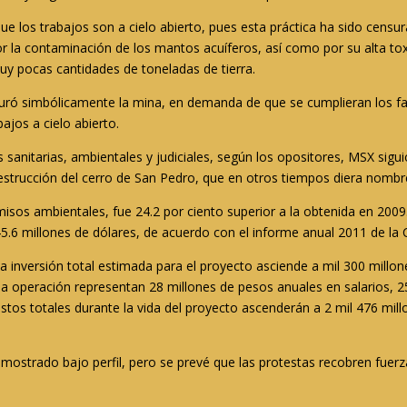
ue los trabajos son a cielo abierto, pues esta práctica ha sido censu
or la contaminación de los mantos acuíferos, así como por su alta tox
uy pocas cantidades de toneladas de tierra.
uró simbólicamente la mina, en demanda de que se cumplieran los fall
ajos a cielo abierto.
sanitarias, ambientales y judiciales, según los opositores, MSX sigui
strucción del cerro de San Pedro, que en otros tiempos diera nombre
misos ambientales, fue 24.2 por ciento superior a la obtenida en 200
145.6 millones de dólares, de acuerdo con el informe anual 2011 de l
inversión total estimada para el proyecto asciende a mil 300 millone
 operación representan 28 millones de pesos anuales en salarios, 250
stos totales durante la vida del proyecto ascenderán a 2 mil 476 mil
 mostrado bajo perfil, pero se prevé que las protestas recobren fue