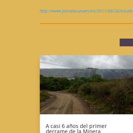
http://www.jornada.unam.mx/2011/08/20/estad
A casi 6 años del primer
derrame de la Minera