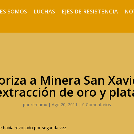
ES SOMOS
LUCHAS
EJES DE RESISTENCIA
NO
riza a Minera San Xavi
extracción de oro y plat
por
remamx
|
Ago 20, 2011
|
0 Comentarios
e había revocado por segunda vez