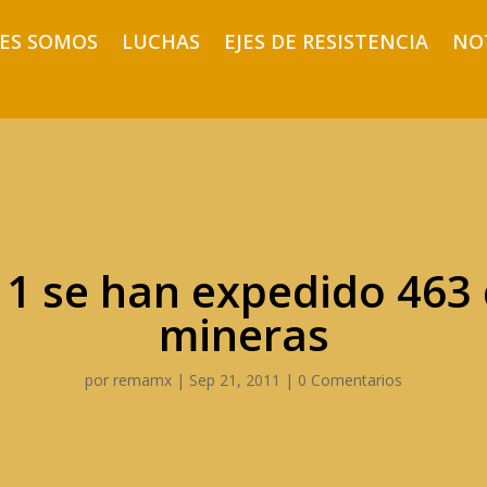
ES SOMOS
LUCHAS
EJES DE RESISTENCIA
NO
1 se han expedido 463
mineras
por
remamx
|
Sep 21, 2011
|
0 Comentarios