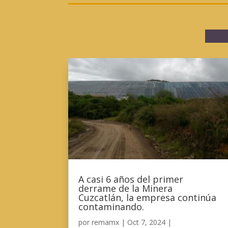
A casi 6 años del primer
derrame de la Minera
Cuzcatlán, la empresa continúa
contaminando.
por
remamx
|
Oct 7, 2024
|