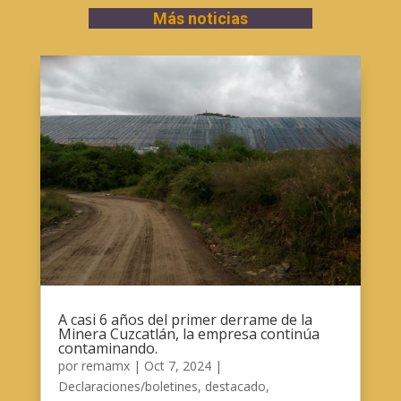
Más noticias
A casi 6 años del primer derrame de la
Minera Cuzcatlán, la empresa continúa
contaminando.
por
remamx
|
Oct 7, 2024
|
Declaraciones/boletines
,
destacado
,