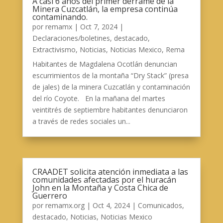
A casi 6 años del primer derrame de la
Minera Cuzcatlán, la empresa continúa
contaminando.
por
remamx
|
Oct 7, 2024
|
Declaraciones/boletines
,
destacado
,
Extractivismo
,
Noticias
,
Noticias Mexico
,
Rema
Habitantes de Magdalena Ocotlán denuncian
escurrimientos de la montaña “Dry Stack” (presa
de jales) de la minera Cuzcatlán y contaminación
del río Coyote. En la mañana del martes
veintitrés de septiembre habitantes denunciaron
a través de redes sociales un...
CRAADET solicita atención inmediata a las
comunidades afectadas por el huracán
John en la Montaña y Costa Chica de
Guerrero
por
remamx.org
|
Oct 4, 2024
|
Comunicados
,
destacado
,
Noticias
,
Noticias Mexico