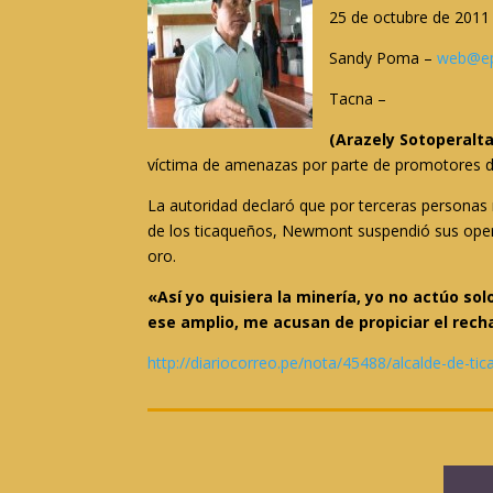
25 de octubre de 2011 
Sandy Poma –
web@ep
Tacna –
(Arazely Sotoperalta
víctima de amenazas por parte de promotores d
La autoridad declaró que por terceras personas 
de los ticaqueños, Newmont suspendió sus operaci
oro.
«Así yo quisiera la minería, yo no actúo so
ese amplio, me acusan de propiciar el rech
http://diariocorreo.pe/nota/45488/alcalde-de-