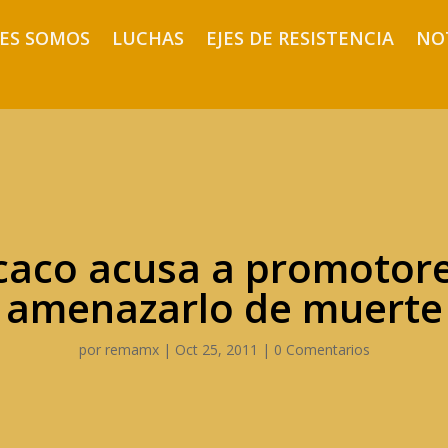
ES SOMOS
LUCHAS
EJES DE RESISTENCIA
NO
icaco acusa a promotor
amenazarlo de muerte
por
remamx
|
Oct 25, 2011
|
0 Comentarios