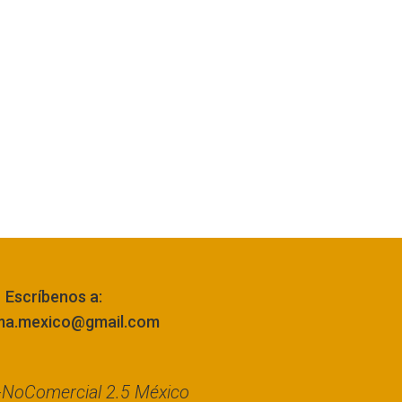
Escríbenos a:
ma.mexico@gmail.com
n-NoComercial 2.5 México