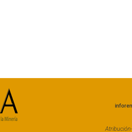
infore
Atribució