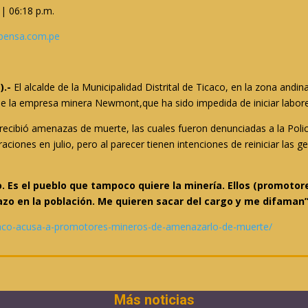
| 06:18 p.m.
ensa.com.pe
).-
El alcalde de la Municipalidad Distrital de Ticaco, en la zona and
e la empresa minera Newmont,que ha sido impedida de iniciar labore
recibió amenazas de muerte, las cuales fueron denunciadas a la Poli
ones en julio, pero al parecer tienen intenciones de reiniciar las ge
lo. Es el pueblo que tampoco quiere la minería. Ellos (promoto
azo en la población. Me quieren sacar del cargo y me difaman
ticaco-acusa-a-promotores-mineros-de-amenazarlo-de-muerte/
Más noticias