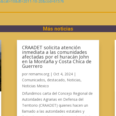
ng=ES&cat=10&dt=2011-10-20&cod=61576
Más noticias
CRAADET solicita atención
inmediata a las comunidades
afectadas por el huracán John
en la Montaña y Costa Chica de
Guerrero
por
remamx.org
|
Oct 4, 2024
|
Comunicados
,
destacado
,
Noticias
,
Noticias Mexico
Difundimos carta del Concejo Regional de
Autoridades Agrarias en Defensa del
Territorio (CRAADET) quienes hacen un
llamado a las autoridades estatales y