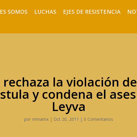
ES SOMOS
LUCHAS
EJES DE RESISTENCIA
NO
rechaza la violación d
tula y condena el ases
Leyva
por
remamx
|
Oct 20, 2011
|
0 Comentarios