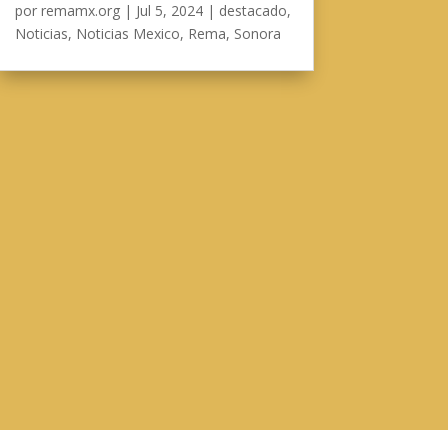
por
remamx.org
|
Jul 5, 2024
|
destacado
,
Noticias
,
Noticias Mexico
,
Rema
,
Sonora