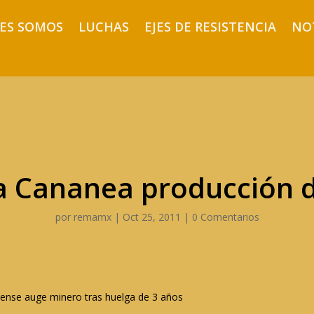
ES SOMOS
LUCHAS
EJES DE RESISTENCIA
NO
a Cananea producción 
por
remamx
|
Oct 25, 2011
|
0 Comentarios
ense auge minero tras huelga de 3 años