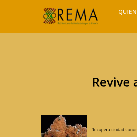
QUIEN
Revive 
Recupera ciudad sonor