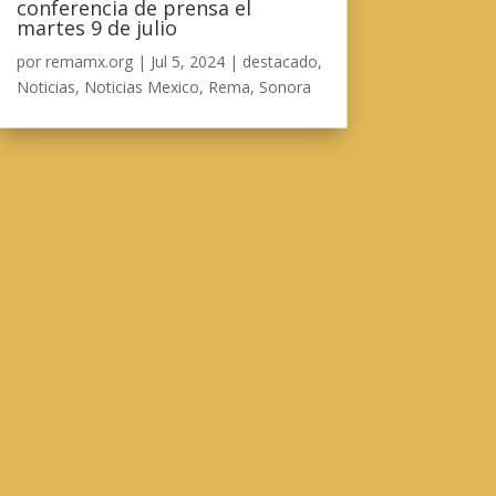
conferencia de prensa el
martes 9 de julio
por
remamx.org
|
Jul 5, 2024
|
destacado
,
Noticias
,
Noticias Mexico
,
Rema
,
Sonora