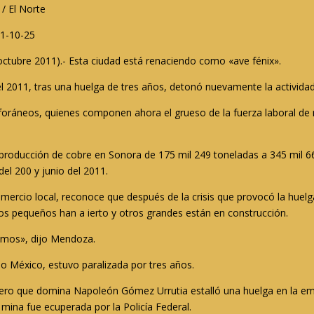
/ El Norte
11-10-25
ctubre 2011).- Esta ciudad está renaciendo como «ave fénix».
el 2011, tras una huelga de tres años, detonó nuevamente la activid
s foráneos, quienes componen ahora el grueso de la fuerza laboral d
producción de cobre en Sonora de 175 mil 249 toneladas a 345 mil 66,
del 200 y junio del 2011.
ercio local, reconoce que después de la crisis que provocó la huelg
s pequeños han a ierto y otros grandes están en construcción.
bamos», dijo Mendoza.
o México, estuvo paralizada por tres años.
minero que domina Napoleón Gómez Urrutia estalló una huelga en la em
a mina fue ecuperada por la Policía Federal.