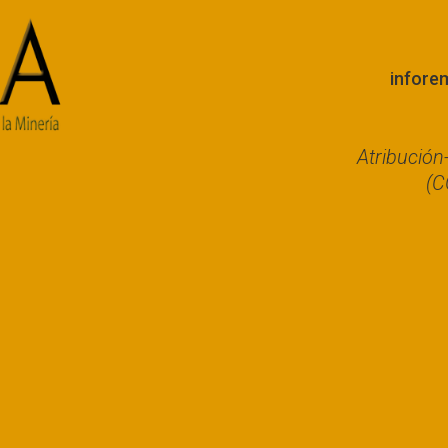
infore
Atribució
(C