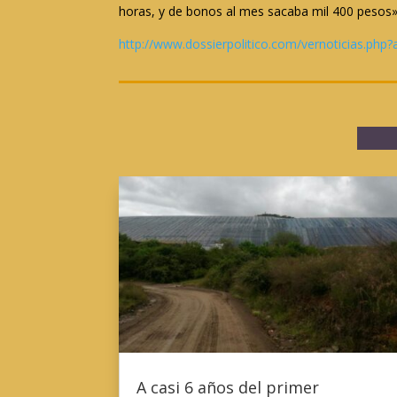
horas, y de bonos al mes sacaba mil 400 pesos»
http://www.dossierpolitico.com/vernoticias.php
A casi 6 años del primer