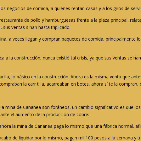
os negocios de comida, a quienes rentan casas y a los giros de servi
staurante de pollo y hamburguesas frente a la plaza principal, rela
 sus ventas s han hasta triplicado.
mina, a veces llegan y compran paquetes de comida, principalmente lo
 a la construcción, nunca existió tal crisis, ya que sus ventas se ha
rilla, lo básico en la construcción. Ahora es la misma venta que an
 compraban la carr tilla, acarreaban en botes, ahora sí te la compran
a mina de Cananea son foráneos, un cambio significativo es que los
c ante el aumento de la producción de cobre.
, ahora la mina de Cananea paga lo mismo que una fábrica normal, a
 acabo de liquidar por lo mismo, pagan mil 100 pesos a la semana y t