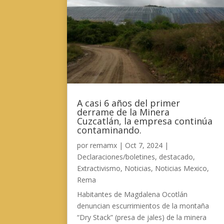
A casi 6 años del primer
derrame de la Minera
Cuzcatlán, la empresa continúa
contaminando.
por
remamx
|
Oct 7, 2024
|
Declaraciones/boletines
,
destacado
,
Extractivismo
,
Noticias
,
Noticias Mexico
,
Rema
Habitantes de Magdalena Ocotlán
denuncian escurrimientos de la montaña
“Dry Stack” (presa de jales) de la minera