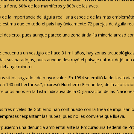
de la flora, 60% de los mamíferos y 80% de las aves.
 la importancia del águila real, una especie de las más emblemática
se estima que en todo el país hay únicamente 72 parejas de águila real
del desierto, pues aunque parece una zona árida (la minería arrasó c
í se encuentra un vestigio de hace 31 mil años, hay zonas arqueológica
odas sus paradojas, pues aunque destruyó el paisaje natural dejó una
s del auge minero.
s sitios sagrados de mayor valor. En 1994 se emitió la declaratoria
no a 140 mil hectáreas”, expresó Humberto Fernández, de la asociaci
ace unos años en la Lista Indicativa de la Organización de las Naciones
 los tres niveles de Gobierno han continuado con la línea de impulsa
 empresas “espantan” las nubes, pues no les conviene que llueva.
pusieron una denuncia ambiental ante la Procuraduría Federal de Pr