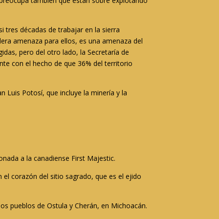
s preocupa también que están sobre explotando
i tres décadas de trabajar en la sierra
dadera amenaza para ellos, es una amenaza del
idas, pero del otro lado, la Secretaría de
nte con el hecho de que 36% del territorio
 Luis Potosí, que incluye la minería y la
nada a la canadiense First Majestic.
l corazón del sitio sagrado, que es el ejido
n los pueblos de Ostula y Cherán, en Michoacán.