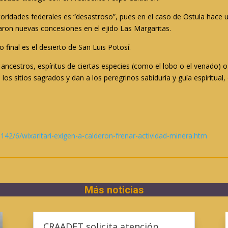
autoridades federales es “desastroso”, pues en el caso de Ostula hac
aron nuevas concesiones en el ejido Las Margaritas.
 final es el desierto de San Luis Potosí.
 de ancestros, espíritus de ciertas especies (como el lobo o el venado
en los sitios sagrados y dan a los peregrinos sabiduría y guía espiritual
42/6/wixaritari-exigen-a-calderon-frenar-actividad-minera.htm
Más noticias
CRAADET solicita atención