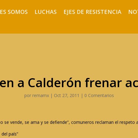
ES SOMOS
LUCHAS
EJES DE RESISTENCIA
NO
gen a Calderón frenar a
por
remamx
|
Oct 27, 2011
|
0 Comentarios
no se vende, se ama y se defiende”, comuneros reclaman el respeto a
 del país”