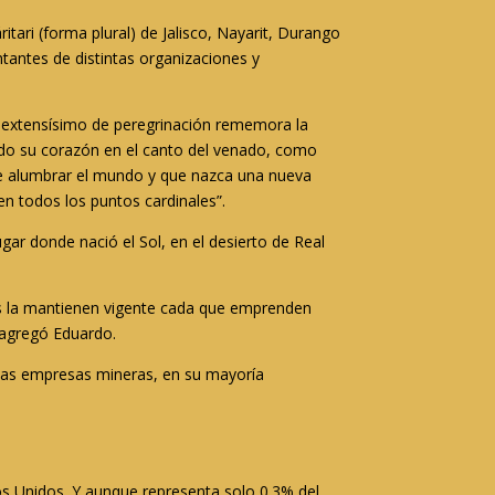
tari (forma plural) de Jalisco, Nayarit, Durango
antes de distintas organizaciones y
io extensísimo de peregrinación rememora la
ando su corazón en el canto del venado, como
ño de alumbrar el mundo y que nazca una nueva
en todos los puntos cardinales”.
gar donde nació el Sol, en el desierto de Real
inos la mantienen vigente cada que emprenden
, agregó Eduardo.
 las empresas mineras, en su mayoría
os Unidos. Y aunque representa solo 0.3% del