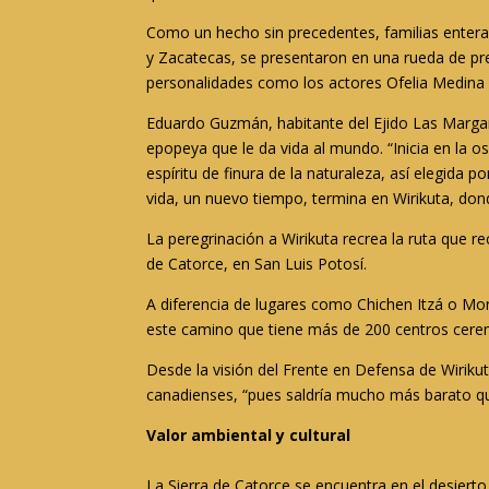
Como un hecho sin precedentes, familias enteras 
y Zacatecas, se presentaron en una rueda de pr
personalidades como los actores Ofelia Medina
Eduardo Guzmán, habitante del Ejido Las Margarit
epopeya que le da vida al mundo. “Inicia en la
espíritu de finura de la naturaleza, así elegida
vida, un nuevo tiempo, termina en Wirikuta, dond
La peregrinación a Wirikuta recrea la ruta que r
de Catorce, en San Luis Potosí.
A diferencia de lugares como Chichen Itzá o Mon
este camino que tiene más de 200 centros ceremon
Desde la visión del Frente en Defensa de Wirik
canadienses, “pues saldría mucho más barato que 
Valor ambiental y cultural
La Sierra de Catorce se encuentra en el desier