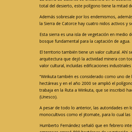
total del desierto, este polígono tiene la mitad 
Además sobresale por los endemismos, además de
la Sierra de Catorce hay cuatro nidos activos y 
Esta sierra es una isla de vegetación en medio 
bosque fundamental para la captación de agua.
El territorio también tiene un valor cultural. Ah
arquitectura que dejó la actividad minera con t
valor cultural, incluidas edificaciones industriale
“Wirikuta también es considerado como uno de lo
hectáreas y en el año 2000 se amplió el polígo
trabaja en la Ruta a Wirikuta, que se inscribió h
(Unesco).
A pesar de todo lo anterior, las autoridades en
monocultivos como el jitomate, para lo cual las
Humberto Fernández señaló que en febrero inter