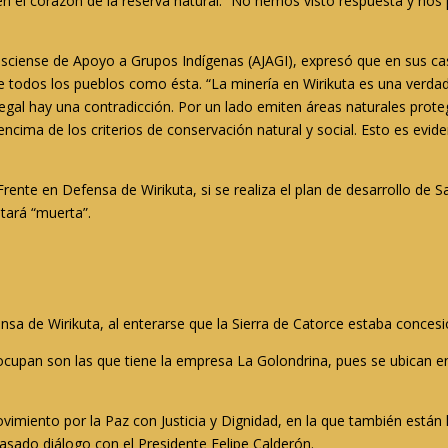
n el corazón de la reserva natural. “No hemos visto respuesta y no
lisciense de Apoyo a Grupos Indígenas (AJAGI), expresó que en sus cas
 de todos los pueblos como ésta. “La minería en Wirikuta es una ver
 legal hay una contradicción. Por un lado emiten áreas naturales proteg
cima de los criterios de conservación natural y social. Esto es evide
nte en Defensa de Wirikuta, si se realiza el plan de desarrollo de San
stará “muerta”.
sa de Wirikuta, al enterarse que la Sierra de Catorce estaba concesio
upan son las que tiene la empresa La Golondrina, pues se ubican en e
Movimiento por la Paz con Justicia y Dignidad, en la que también está
asado diálogo con el Presidente Felipe Calderón.