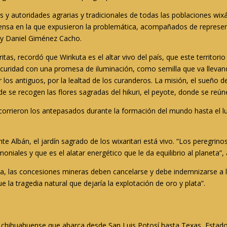
y autoridades agrarias y tradicionales de todas las poblaciones wixári
ensa en la que expusieron la problemática, acompañados de represent
 y Daniel Giménez Cacho.
as, recordó que Wirikuta es el altar vivo del país, que este territor
 oscuridad con una promesa de iluminación, como semilla que va llev
 por los antiguos, por la lealtad de los curanderos. La misión, el sue
e se recogen las flores sagradas del hikuri, el peyote, donde se reún
ecorrieron los antepasados durante la formación del mundo hasta el lu
te Albán, el jardín sagrado de los wixaritari está vivo. “Los peregr
iales y que es el alatar energético que le da equilibrio al planeta”
uta, las concesiones mineras deben cancelarse y debe indemnizarse a
la tragedia natural que dejaría la explotación de oro y plata”.
to chihuahuense que abarca desde San Luis Potosí hasta Texas, Estad