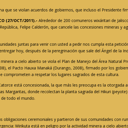
rma que se violan acuerdos de gobiernos, que incluso el Presidente fi
CO (27/OCT/2011).-
Alrededor de 200 comuneros wixáritari de Jalisco
 República, Felipe Calderón, que cancele las concesiones mineras y ag
unidades juntas para venir con usted a pedir nos cumpla esta petici
entregar hoy, después de la peregrinación que sale del Ángel de la In
 minera a cielo abierto se viola el Plan de Manejo del Área Natural P
2008), el Pacto Hauxa Manaká (Durango, 2008), firmado por los gobiern
 se comprometen a respetar los lugares sagrados de esta cultura.
Catorce está concesionada, la que más les preocupa es la otorgada a 
Las Margaritas, donde recolectan la planta sagrada del Hikuri (peyote)
a de todo el mundo.
s obligaciones ceremoniales y partieron de sus comunidades con ru
ncia: Wirikuta está en peligro por la actividad minera a cielo abiert