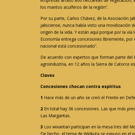
empresas arrasó 800 hectáreas de vegetación, e
los mantos acuíferos de la región”.
Por su parte, Carlos Chávez, de la Asociación Ja
jalisciense, nunca había visto una movilización
origen de la vida. Y están aquí porque por la vía
Economía entrega concesiones libremente, por en
nacional está concesionado”.
De acuerdo con expertos que forman parte del Fre
agroindustria, en 12 años la Sierra de Catorce e
Claves
Concesiones chocan contra espíritus
1
Hace más de un año se creó el Frente en Defen
2
En total hay 36 concesiones. Las que más preoc
Las Margaritas.
3
Los wixaritari participan en la mesa tres del 
De hecho, el tema de Wirikuta se expuso en el p