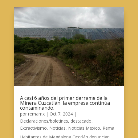
A casi 6 años del primer derrame de la
Minera Cuzcatlán, la empresa continúa
contaminando.
por
remamx
|
Oct 7, 2024
|
Declaraciones/boletines
,
destacado
,
Extractivismo
,
Noticias
,
Noticias Mexico
,
Rema
Habitantes de Magdalena Ocotlán denuncian