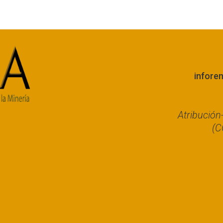
infore
Atribució
(C