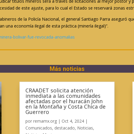
icar títulos mineros será a través de licitaciones al mejor postor y 
esidad de este ajuste, para lo cual el Estado se reservará zonas estr
arabineros de la Policía Nacional, el general Santiago Parra aseguró q
an una economía ilegal de esta práctica (minería ilegal)”.
minera-bolivar-fue-revocada-anomalias
Más noticias
CRAADET solicita atención
inmediata a las comunidades
afectadas por el huracán John
en la Montaña y Costa Chica de
Guerrero
por
remamx.org
|
Oct 4, 2024
|
Comunicados
,
destacado
,
Noticias
,