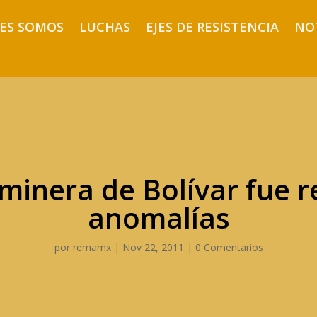
ES SOMOS
LUCHAS
EJES DE RESISTENCIA
NO
minera de Bolívar fue 
anomalías
por
remamx
|
Nov 22, 2011
|
0 Comentarios