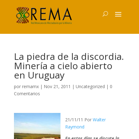
La piedra de la discordia.
Minería a cielo abierto
en Uruguay
por
remamx
|
Nov 21, 2011
|
Uncategorized
|
0
Comentarios
21/11/11 Por
Walter
Raymond
En estos días se discute la