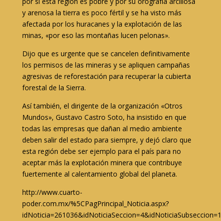
por sí esta región es pobre y por su orografía arcillosa
y arenosa la tierra es poco fértil y se ha visto más
afectada por los huracanes y la explotación de las
minas, «por eso las montañas lucen pelonas».
Dijo que es urgente que se cancelen definitivamente
los permisos de las mineras y se apliquen campañas
agresivas de reforestación para recuperar la cubierta
forestal de la Sierra.
Así también, el dirigente de la organización «Otros
Mundos», Gustavo Castro Soto, ha insistido en que
todas las empresas que dañan al medio ambiente
deben salir del estado para siempre, y dejó claro que
esta región debe ser ejemplo para el país para no
aceptar más la explotación minera que contribuye
fuertemente al calentamiento global del planeta.
http://www.cuarto-
poder.com.mx/%5CPagPrincipal_Noticia.aspx?
idNoticia=261036&idNoticiaSeccion=4&idNoticiaSubseccion=