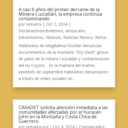
A casi 6 años del primer derrame de la
Minera Cuzcatlán, la empresa continúa
contaminando.
por
remamx
|
Oct 7, 2024
|
Declaraciones/boletines
,
destacado
,
Extractivismo
,
Noticias
,
Noticias Mexico
,
Rema
Habitantes de Magdalena Ocotlán denuncian
escurrimientos de la montaña “Dry Stack” (presa
de jales) de la minera Cuzcatlán y contaminación
del río Coyote. En la mañana del martes
veintitrés de septiembre habitantes denunciaron
a través de redes sociales un...
CRAADET solicita atención inmediata a las
comunidades afectadas por el huracán
John en la Montaña y Costa Chica de
Guerrero
por
remamx.org
|
Oct 4, 2024
|
Comunicados
,