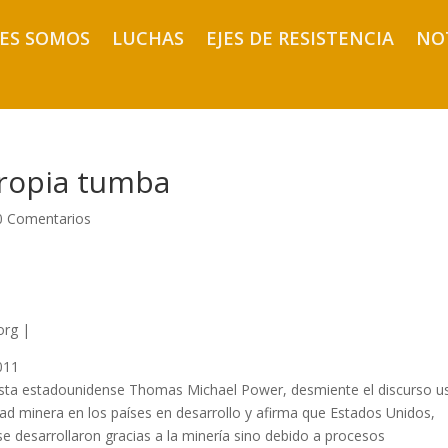
ES SOMOS
LUCHAS
EJES DE RESISTENCIA
NO
propia tumba
0 Comentarios
org |
011
ista estadounidense Thomas Michael Power, desmiente el discurso 
vidad minera en los países en desarrollo y afirma que Estados Unidos,
se desarrollaron gracias a la minería sino debido a procesos