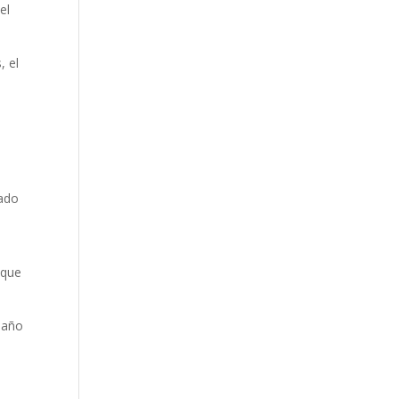
el
, el
tado
 que
 año