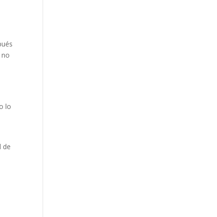
spués
, no
o lo
d de