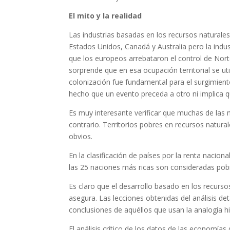
El mito y la realidad
Las industrias basadas en los recursos naturale
Estados Unidos, Canadá y Australia pero la indu
que los europeos arrebataron el control de Nort
sorprende que en esa ocupación territorial se util
colonización fue fundamental para el surgimien
hecho que un evento preceda a otro ni implica q
Es muy interesante verificar que muchas de las
contrario. Territorios pobres en recursos natur
obvios.
En la clasificación de países por la renta nacio
las 25 naciones más ricas son consideradas pobr
Es claro que el desarrollo basado en los recurs
asegura. Las lecciones obtenidas del análisis d
conclusiones de aquéllos que usan la analogía hi
El análisis crítico de los datos de las economí