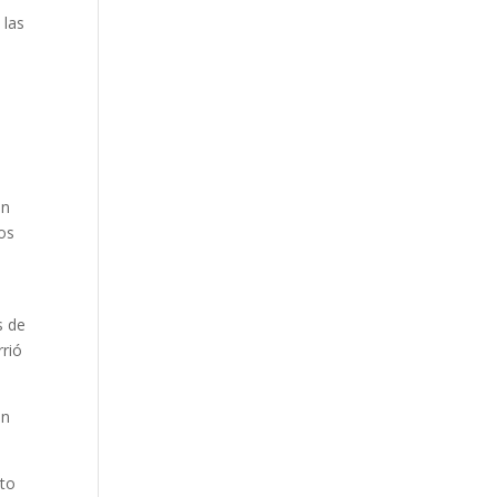
 las
en
sos
s de
rrió
un
nto