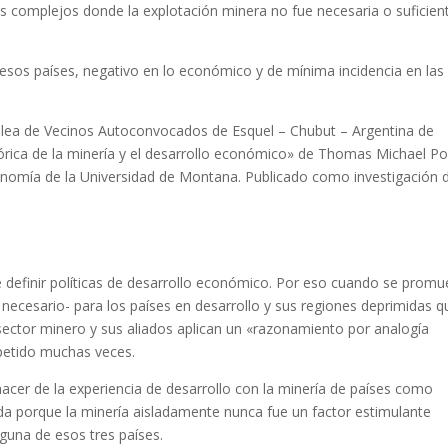
ás complejos donde la explotación minera no fue necesaria o suficien
 esos países, negativo en lo económico y de mínima incidencia en las
lea de Vecinos Autoconvocados de Esquel – Chubut – Argentina de
tórica de la minería y el desarrollo económico» de Thomas Michael P
onomía de la Universidad de Montana. Publicado como investigación 
e definir políticas de desarrollo económico. Por eso cuando se prom
necesario- para los países en desarrollo y sus regiones deprimidas q
sector minero y sus aliados aplican un «razonamiento por analogía
epetido muchas veces.
cer de la experiencia de desarrollo con la minería de países como
da porque la minería aisladamente nunca fue un factor estimulante
nguna de esos tres países.