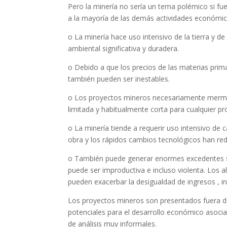
Pero la minería no sería un tema polémico si fu
a la mayoría de las demás actividades económic
o La minería hace uso intensivo de la tierra y
ambiental significativa y duradera.
o Debido a que los precios de las materias primas
también pueden ser inestables.
o Los proyectos mineros necesariamente merman
limitada y habitualmente corta para cualquier pr
o La minería tiende a requerir uso intensivo de 
obra y los rápidos cambios tecnológicos han re
o También puede generar enormes excedentes so
puede ser improductiva e incluso violenta. Los a
pueden exacerbar la desigualdad de ingresos , inc
Los proyectos mineros son presentados fuera d
potenciales para el desarrollo económico asoc
de análisis muy informales.