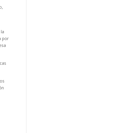
o,
 la
a por
resa
icas
dos
ión