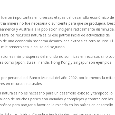
s fueron importantes en diversas etapas del desarrollo económico de
stria minera no fue necesaria o suficiente para que se produjera. De
eamérica y Australia a la población indígena radicalmente disminuida
izara los recursos naturales. Si ese patrón inicial de actividades de
to de una economía moderna desarrollada exitosa es otro asunto. El
ue le primero sea la causa del segundo.
 naciones más prósperas del mundo no son ricas en recursos sino tod
ales como Japón, Suiza, Irlanda, Hong Kong y Singapur son ejemplos
nal por personal del Banco Mundial del año 2002, por lo menos la mita
es en recursos naturales.
os naturales no es necesario para un desarrollo exitoso y tampoco lo
etallado de muchos países son variadas y complejas y contradicen las
stórica para abogar a favor de la minería en los países en desarrollo.
as de Estados Unidos, Canadá y Australia demuestran que cuando las