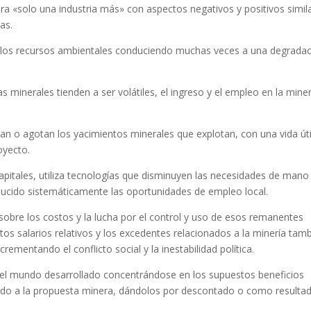
era «solo una industria más» con aspectos negativos y positivos simil
as.
 de los recursos ambientales conduciendo muchas veces a una degrada
 minerales tienden a ser volátiles, el ingreso y el empleo en la miner
 o agotan los yacimientos minerales que explotan, con una vida úti
oyecto.
capitales, utiliza tecnologías que disminuyen las necesidades de mano
ducido sistemáticamente las oportunidades de empleo local.
bre los costos y la lucha por el control y uso de esos remanentes
ltos salarios relativos y los excedentes relacionados a la minería tam
rementando el conflicto social y la inestabilidad política.
el mundo desarrollado concentrándose en los supuestos beneficios
iado a la propuesta minera, dándolos por descontado o como resulta