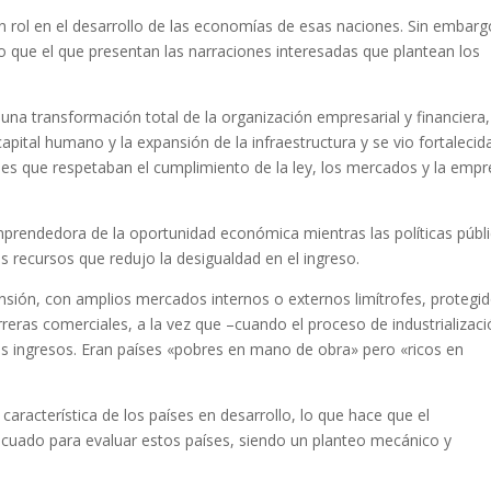
un rol en el desarrollo de las economías de esas naciones. Sin embarg
 que el que presentan las narraciones interesadas que plantean los
 una transformación total de la organización empresarial y financiera,
apital humano y la expansión de la infraestructura y se vio fortalecid
bles que respetaban el cumplimiento de la ley, los mercados y la emp
mprendedora de la oportunidad económica mientras las políticas públ
los recursos que redujo la desigualdad en el ingreso.
ensión, con amplios mercados internos o externos limítrofes, protegi
arreras comerciales, a la vez que –cuando el proceso de industrializac
os ingresos. Eran países «pobres en mano de obra» pero «ricos en
característica de los países en desarrollo, lo que hace que el
ecuado para evaluar estos países, siendo un planteo mecánico y