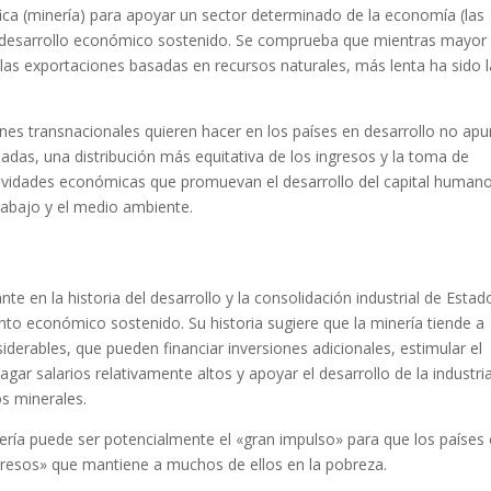
fica (minería) para apoyar un sector determinado de la economía (las
l desarrollo económico sostenido. Se comprueba que mientras mayor
 las exportaciones basadas en recursos naturales, más lenta ha sido l
es transnacionales quieren hacer en los países en desarrollo no ap
das, una distribución más equitativa de los ingresos y la toma de
tividades económicas que promuevan el desarrollo del capital human
trabajo y el medio ambiente.
e en la historia del desarrollo y la consolidación industrial de Estad
nto económico sostenido. Su historia sugiere que la minería tiende a
iderables, que pueden financiar inversiones adicionales, estimular el
agar salarios relativamente altos y apoyar el desarrollo de la industri
s minerales.
ería puede ser potencialmente el «gran impulso» para que los países
gresos» que mantiene a muchos de ellos en la pobreza.