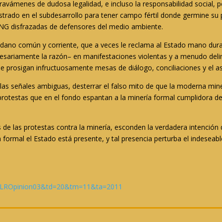
avámenes de dudosa legalidad, e incluso la responsabilidad social, p
trado en el subdesarrollo para tener campo fértil donde germine su pr
NG disfrazadas de defensores del medio ambiente.
adano común y corriente, que a veces le reclama al Estado mano dura
cesariamente la razón– en manifestaciones violentas y a menudo deli
prosigan infructuosamente mesas de diálogo, conciliaciones y el as
 las señales ambiguas, desterrar el falso mito de que la moderna min
rotestas que en el fondo espantan a la minería formal cumplidora de 
s de las protestas contra la minería, esconden la verdadera intenció
formal el Estado está presente, y tal presencia perturba el indeseab
tfi=LROpinion03&td=20&tm=11&ta=2011