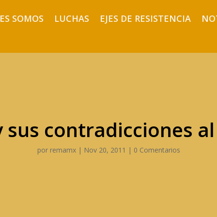
ES SOMOS
LUCHAS
EJES DE RESISTENCIA
NO
y sus contradicciones a
por
remamx
|
Nov 20, 2011
|
0 Comentarios