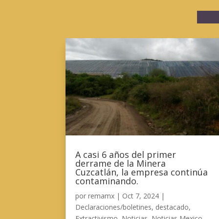
A casi 6 años del primer
derrame de la Minera
Cuzcatlán, la empresa continúa
contaminando.
por
remamx
|
Oct 7, 2024
|
Declaraciones/boletines
,
destacado
,
Extractivismo
,
Noticias
,
Noticias Mexico
,