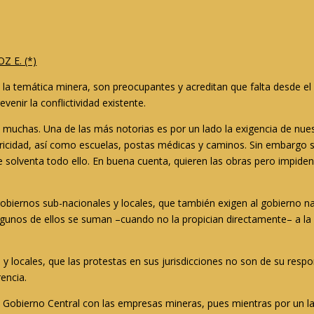
 E. (*)
 la temática minera, son preocupantes y acreditan que falta desde el 
venir la conflictividad existente.
n muchas. Una de las más notorias es por un lado la exigencia de nu
ricidad, así como escuelas, postas médicas y caminos. Sin embargo s
 solventa todo ello. En buena cuenta, quieren las obras pero impiden 
 gobiernos sub-nacionales y locales, que también exigen al gobierno n
lgunos de ellos se suman –cuando no la propician directamente– a la
ocales, que las protestas en sus jurisdicciones no son de su responsa
rencia.
l Gobierno Central con las empresas mineras, pues mientras por un lad