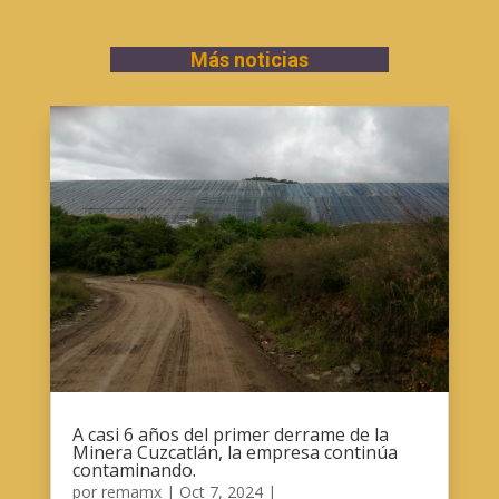
Más noticias
A casi 6 años del primer derrame de la
Minera Cuzcatlán, la empresa continúa
contaminando.
por
remamx
|
Oct 7, 2024
|