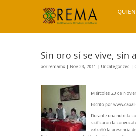
QUIEN
Sin oro sí se vive, si
por
remamx
|
Nov 23, 2011
|
Uncategorized
|
Miércoles 23 de Novie
Escrito por www.cabal
Durante una nutrida c
ratificaron la convocat
extrañó la presencia d