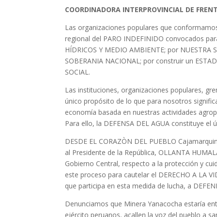
COORDINADORA INTERPROVINCIAL DE FRENT
Las organizaciones populares que conformam
regional del PARO INDEFINIDO convocados par
HÍDRICOS Y MEDIO AMBIENTE; por NUESTRA S
SOBERANIA NACIONAL; por construir un ESTAD
SOCIAL.
Las instituciones, organizaciones populares, g
único propósito de lo que para nosotros sig
economía basada en nuestras actividades agropec
Para ello, la DEFENSA DEL AGUA constituye el 
DESDE EL CORAZÒN DEL PUEBLO Cajamarquino; 
al Presidente de la República, OLLANTA HUMALA
Gobierno Central, respecto a la protección y cui
este proceso para cautelar el DERECHO A LA VI
que participa en esta medida de lucha, a DEFEND
Denunciamos que Minera Yanacocha estaría entre
ejército peruanos, acallen la voz del pueblo 