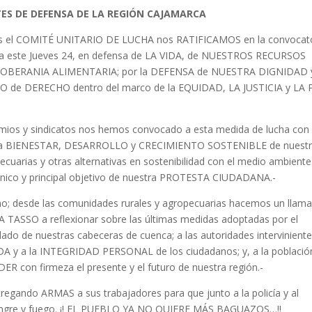
ES DE DEFENSA DE LA REGIÓN CAJAMARCA
os el COMITÉ UNITARIO DE LUCHA nos RATIFICAMOS en la convocat
a este Jueves 24, en defensa de LA VIDA, de NUESTROS RECURSOS
OBERANIA ALIMENTARIA; por la DEFENSA de NUESTRA DIGNIDAD 
O de DERECHO dentro del marco de la EQUIDAD, LA JUSTICIA y LA 
remios y sindicatos nos hemos convocado a esta medida de lucha con 
nifica BIENESTAR, DESARROLLO y CRECIMIENTO SOSTENIBLE de nuest
uarias y otras alternativas en sostenibilidad con el medio ambiente
único y principal objetivo de nuestra PROTESTA CIUDADANA.-
desde las comunidades rurales y agropecuarias hacemos un llam
 TASSO a reflexionar sobre las últimas medidas adoptadas por el
dado de nuestras cabeceras de cuenca; a las autoridades intervinient
DA y a la INTEGRIDAD PERSONAL de los ciudadanos; y, a la població
ER con firmeza el presente y el futuro de nuestra región.-
gando ARMAS a sus trabajadores para que junto a la policía y al
a sangre y fuego. ¡! EL PUEBLO YA NO QUIERE MÁS BAGUAZOS…!!