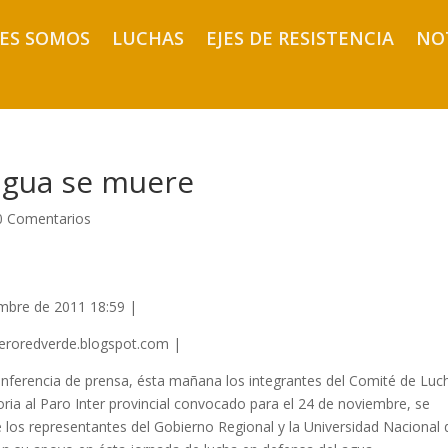
ES SOMOS
LUCHAS
EJES DE RESISTENCIA
NO
n agua se muere
0 Comentarios
mbre de 2011 18:59 |
leroredverde.blogspot.com |
onferencia de prensa, ésta mañana los integrantes del Comité de Luc
oria al Paro Inter provincial convocado para el 24 de noviembre, se
e los representantes del Gobierno Regional y la Universidad Nacional 