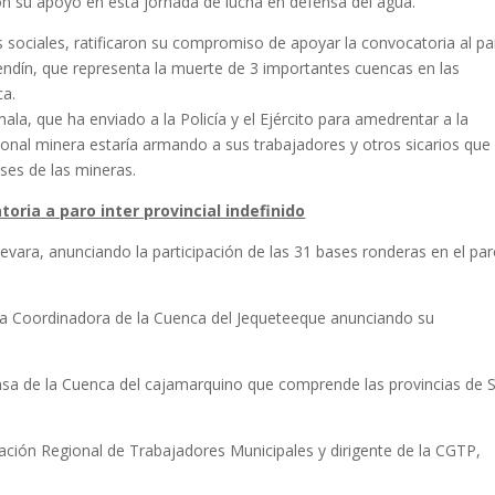
n su apoyo en ésta jornada de lucha en defensa del agua.
 sociales, ratificaron su compromiso de apoyar la convocatoria al p
lendín, que representa la muerte de 3 importantes cuencas en las
ca.
ala, que ha enviado a la Policía y el Ejército para amedrentar a la
onal minera estaría armando a sus trabajadores y otros sicarios que
ses de las mineras.
oria a paro inter provincial indefinido
vara, anunciando la participación de las 31 bases ronderas en el pa
la Coordinadora de la Cuenca del Jequeteeque anunciando su
ensa de la Cuenca del cajamarquino que comprende las provincias de 
ración Regional de Trabajadores Municipales y dirigente de la CGTP,