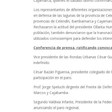
Cajamarca, quienes el sábado último confirmaro
Los representantes de diferentes organizaciones
en defensa de las lagunas de la provincia de Ce
provincias de Celendín, Bambamarca y Cajamar
Rechazaron la actitud del presidente Ollanta Hum
población, también denunciaron que la transnaci
utilizados comosiempre para defender los intere
Conferencia de prensa, ratificando convocat
Vice presidente de las Rondas Urbanas César Gue
indefinido.
César Bazán Figueroa, presidente colegiado de 
participación en el paro.
Prof. Jorge Spelucín dirgente del Frente de Def
Marcos y Cajabamba.
Segundo Valdivia Infante, Presidente de la Fede
anunciando el paro regional.