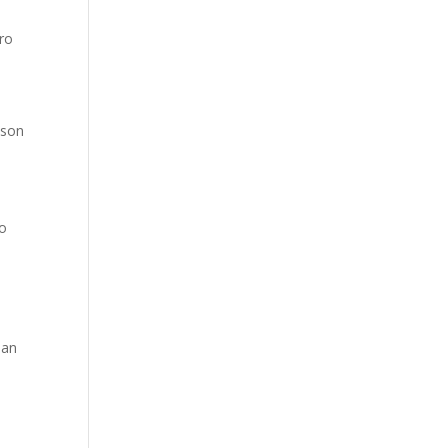
aro
 son
ro
San