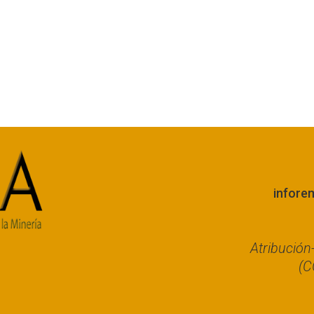
infore
Atribució
(C