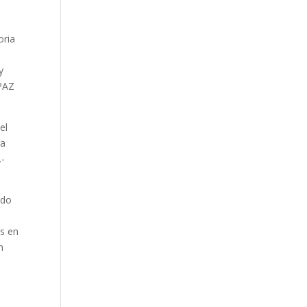
oria
y
PAZ
el
ra
.-
ado
es en
n