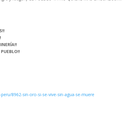
!!
!
INERÍA!!
 PUEBLO!!
-peru/8962-sin-oro-si-se-vive-sin-agua-se-muere