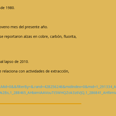
sde 1980.
noveno mes del presente año.
 reportaron alzas en cobre, carbón, fluorita,
ual lapso de 2010.
e relaciona con actividades de extracción,
&sMid=0&&filterBy=&.rand=428256246&midIndex=0&mid=1_291334
Bs,1_288465_AHbiimIAAVouTt5WHQZok3z6VJQ,1_286841_AHfiimIA