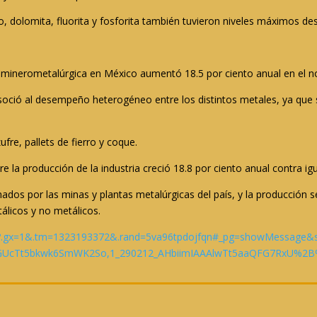
o, dolomita, fluorita y fosforita también tuvieron niveles máximos de
 minerometalúrgica en México aumentó 18.5 por ciento anual en el 
ció al desempeño heterogéneo entre los distintos metales, ya que se
fre, pallets de fierro y coque.
e la producción de la industria creció 18.8 por ciento anual contra ig
dos por las minas y plantas metalúrgicas del país, y la producción s
tálicos y no metálicos.
me?.gx=1&.tm=1323193372&.rand=5va96tpdojfqn#_pg=showMessage
GUcTt5bkwk6SmWK2So,1_290212_AHbiimIAAAlwTt5aaQFG7RxU%2B%2