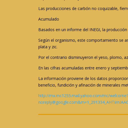
Las producciones de carbón no coquizable, fierr
Acumulado
Basados en un informe del INEGI, la producción
Según el organismo, este comportamiento se aso
plata y zic.
Por el contrario disminuyeron el yeso, plomo, azu
En las cifras acumuladas entre enero y septiembr
La información proviene de los datos proporciona
beneficio, fundición y afinación de minerales me
http://mx.mc1255.mail.yahoo.com/mc/welco
noreply@google.com&m=1_291334_AHTiimIAA