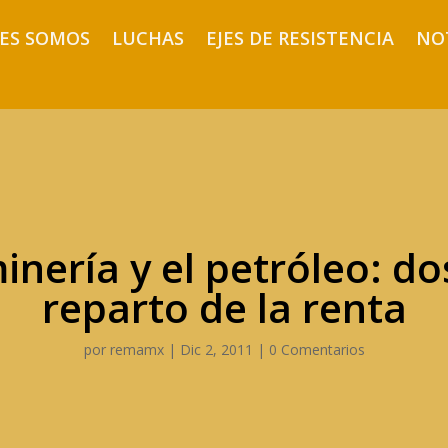
ES SOMOS
LUCHAS
EJES DE RESISTENCIA
NO
inería y el petróleo: d
reparto de la renta
por
remamx
|
Dic 2, 2011
|
0 Comentarios