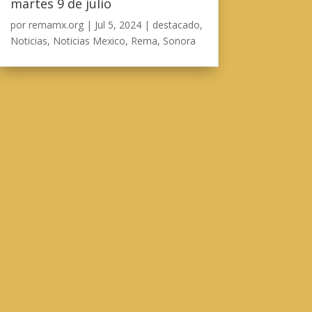
martes 9 de julio
por
remamx.org
|
Jul 5, 2024
|
destacado
,
Noticias
,
Noticias Mexico
,
Rema
,
Sonora