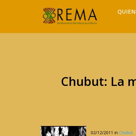
QUIEN
Chubut: La m
02/12/2011 in
Chubut