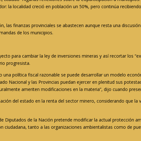
cedor: la localidad creció en población un 50%, pero continúa recibie
, las finanzas provinciales se abastecen aunque resta una discusión
emandas de los municipios.
ecto para cambiar la ley de inversiones mineras y así recortar los “e
rio progresista.
bo una política fiscal razonable se puede desarrollar un modelo económ
stado Nacional y las Provincias puedan ejercer en plenitud sus potesta
turalmente ameriten modificaciones en la materia”, dijo cuando prese
ión del estado en la renta del sector minero, considerando que la vig
 de Diputados de la Nación pretende modificar la actual protección 
ción ciudadana, tanto a las organizaciones ambientalistas como de pueb