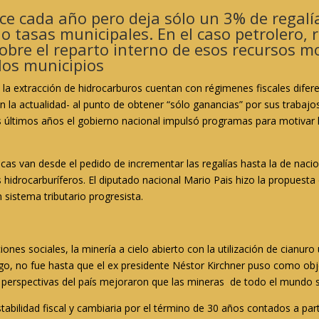
ce cada año pero deja sólo un 3% de regalía
o tasas municipales. En el caso petrolero, 
bre el reparto interno de esos recursos mo
os municipios
y la extracción de hidrocarburos cuentan con régimenes fiscales difer
la actualidad- al punto de obtener “sólo ganancias” por sus trabajos. 
los últimos años el gobierno nacional impulsó programas para motivar
cas van desde el pedido de incrementar las regalías hasta la de nacional
 hidrocarburíferos. El diputado nacional Mario Pais hizo la propuesta
n sistema tributario progresista.
ones sociales, la minería a cielo abierto con la utilización de cianur
go, no fue hasta que el ex presidente Néstor Kirchner puso como obje
las perspectivas del país mejoraron que las mineras de todo el mundo 
tabilidad fiscal y cambiaria por el término de 30 años contados a par