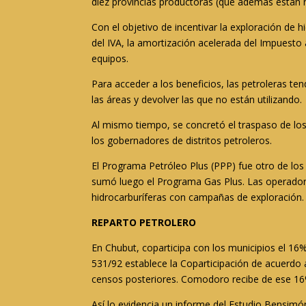
diez provincias productoras (que además están 
Con el objetivo de incentivar la exploración de 
del IVA, la amortización acelerada del Impuesto 
equipos.
Para acceder a los beneficios, las petroleras ten
las áreas y devolver las que no están utilizando.
Al mismo tiempo, se concretó el traspaso de los
los gobernadores de distritos petroleros.
El Programa Petróleo Plus (PPP) fue otro de los 
sumó luego el Programa Gas Plus. Las operadoras
hidrocarburíferas con campañas de exploración.
REPARTO PETROLERO
En Chubut, coparticipa con los municipios el 16
531/92 establece la Coparticipación de acuerdo
censos posteriores. Comodoro recibe de ese 16%
Así lo evidencia un informe del Estudio Bensimón