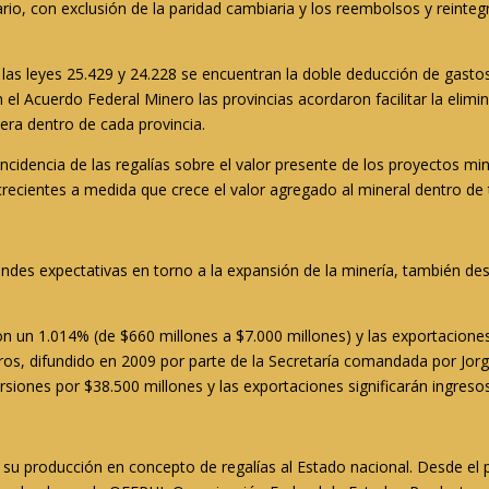
ario, con exclusión de la paridad cambiaria y los reembolsos y reinte
or las leyes 25.429 y 24.228 se encuentran la doble deducción de gast
en el Acuerdo Federal Minero las provincias acordaron facilitar la eli
era dentro de cada provincia.
a incidencia de las regalías sobre el valor presente de los proyectos 
cientes a medida que crece el valor agregado al mineral dentro de ter
andes expectativas en torno a la expansión de la minería, también de
.
ron un 1.014% (de $660 millones a $7.000 millones) y las exportacion
ros, difundido en 2009 por parte de la Secretaría comandada por Jo
ersiones por $38.500 millones y las exportaciones significarán ingreso
u producción en concepto de regalías al Estado nacional. Desde el p