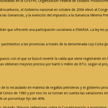
nucleadas en la OFEPHI, Organización Federal de Estados Productore
hidrocarburos, el Gobierno nacional en octubre de 2006 elevó al Congr
a las Ganancias, y la exención del impuesto a la Ganancia Mínima Pre
drán que ofrecerle una participación societaria a ENARSA. La ley les p
 yacimientos a las provincias a través de la denominada Ley Corta (po
pasos con el que se buscó revertir la caída que viene registrando en 
 obtienen mejores precios por barril o millón de BTU, según el prog
% de lo recaudado en materia de regalías petroleras y el gobierno pro
 al Censo de 1980 y por eso no se toman en cuenta las variaciones e
 un porcentaje fijo del 40%.
, titulado “Algunas reflexiones sobre la Coparticipación a municipios