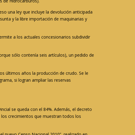
s de Hidrocarburos).
eso una ley que incluye la devolución anticipada
sunta y la libre importación de maquinarias y
ermite a los actuales concesionarios subdividir
rque sólo contenía seis artículos), un pedido de
los últimos años la producción de crudo. Se le
rama, si logran ampliar las reservas
vincial se queda con el 84%. Además, el decreto
n los crecimientos que muestran todos los
: el nuevo Censo Nacional 2010”, realizado en