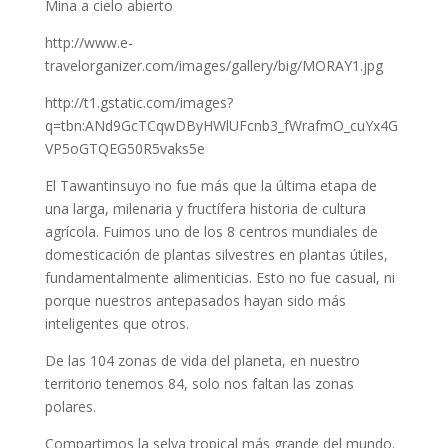
Mina a cielo abierto
http://www.e-
travelorganizer.com/images/gallery/big/MORAY1.jpg
http://t1.gstatic.com/images?
q=tbn:ANd9GcTCqwDByHWlUFcnb3_fWrafmO_cuYx4G
VP5oGTQEG50R5vaks5e
El Tawantinsuyo no fue más que la última etapa de
una larga, milenaria y fructífera historia de cultura
agrícola. Fuimos uno de los 8 centros mundiales de
domesticación de plantas silvestres en plantas útiles,
fundamentalmente alimenticias. Esto no fue casual, ni
porque nuestros antepasados hayan sido más
inteligentes que otros.
De las 104 zonas de vida del planeta, en nuestro
territorio tenemos 84, solo nos faltan las zonas
polares.
Compartimos la selva tropical más grande del mundo.