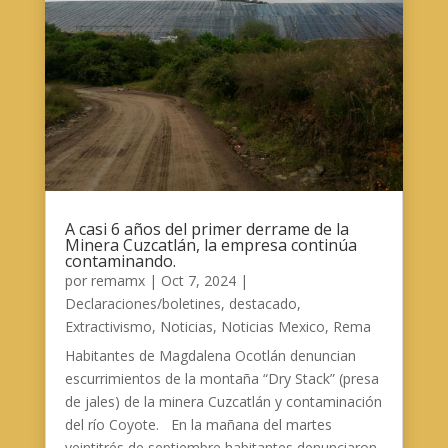
A casi 6 años del primer derrame de la
Minera Cuzcatlán, la empresa continúa
contaminando.
por
remamx
|
Oct 7, 2024
|
Declaraciones/boletines
,
destacado
,
Extractivismo
,
Noticias
,
Noticias Mexico
,
Rema
Habitantes de Magdalena Ocotlán denuncian
escurrimientos de la montaña “Dry Stack” (presa
de jales) de la minera Cuzcatlán y contaminación
del río Coyote. En la mañana del martes
veintitrés de septiembre habitantes denunciaron