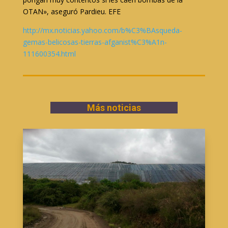
OTAN», aseguró Pardieu. EFE
http://mx.noticias.yahoo.com/b%C3%BAsqueda-
gemas-belicosas-tierras-afganist%C3%A1n-
111600354.html
Más noticias