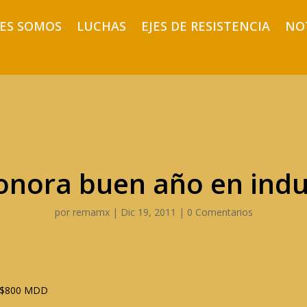
ES SOMOS
LUCHAS
EJES DE RESISTENCIA
NO
onora buen año en indu
por
remamx
|
Dic 19, 2011
|
0 Comentarios
 $800 MDD