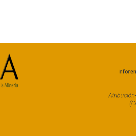
infore
Atribució
(C