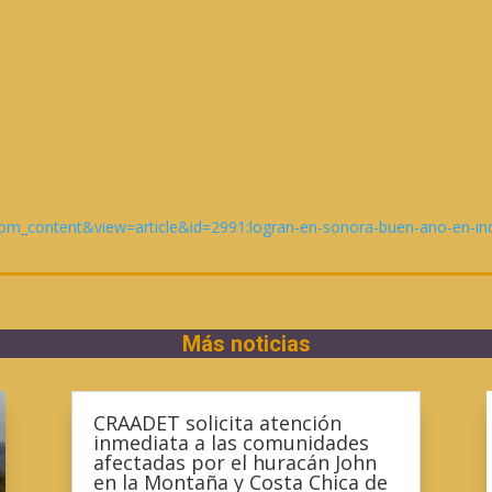
om_content&view=article&id=2991:logran-en-sonora-buen-ano-en-indu
Más noticias
CRAADET solicita atención
inmediata a las comunidades
afectadas por el huracán John
en la Montaña y Costa Chica de