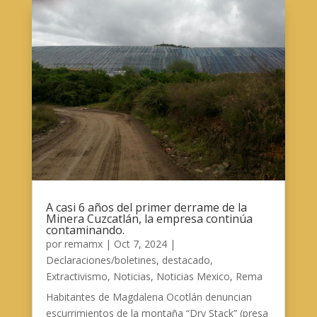
A casi 6 años del primer derrame de la
Minera Cuzcatlán, la empresa continúa
contaminando.
por
remamx
|
Oct 7, 2024
|
Declaraciones/boletines
,
destacado
,
Extractivismo
,
Noticias
,
Noticias Mexico
,
Rema
Habitantes de Magdalena Ocotlán denuncian
escurrimientos de la montaña “Dry Stack” (presa