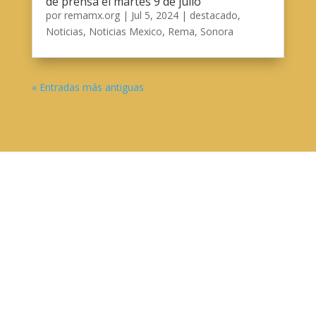
de prensa el martes 9 de julio
por
remamx.org
|
Jul 5, 2024
|
destacado
,
Noticias
,
Noticias Mexico
,
Rema
,
Sonora
« Entradas más antiguas