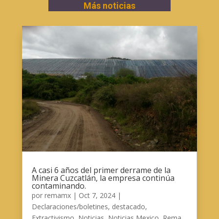
Más noticias
A casi 6 años del primer derrame de la
Minera Cuzcatlán, la empresa continúa
contaminando.
por
remamx
|
Oct 7, 2024
|
Declaraciones/boletines
,
destacado
,
Extractivismo
,
Noticias
,
Noticias Mexico
,
Rema