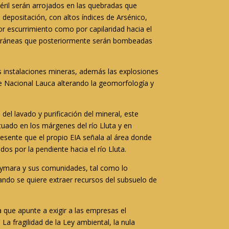
téril serán arrojados en las quebradas que
 depositación, con altos índices de Arsénico,
por escurrimiento como por capilaridad hacia el
bterráneas que posteriormente serán bombeadas
as instalaciones mineras, además las explosiones
que Nacional Lauca alterando la geomorfología y
del lavado y purificación del mineral, este
tuado en los márgenes del río Lluta y en
resente que el propio EIA señala al área donde
s por la pendiente hacia el río Lluta.
aymara y sus comunidades, tal como lo
ando se quiere extraer recursos del subsuelo de
 que apunte a exigir a las empresas el
a fragilidad de la Ley ambiental, la nula