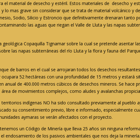
a el material de desecho y estéril. Estos materiales de desecho y es
 y lo mas grave sin considerar que se trata de material volcánico y de
gnesio, Sodio, Silicio y Estroncio que definitivamente drenaran tanto 
 contaminando las aguas que riegan el Valle de Lluta y las napas su
la geológica Copaquilla Tignamar sobre la cual se pretende asentar l
obre las napas subterráneas del río Lluta y la flora y fauna del Par
que de barros en el cual se arrojaran todos los desechos resultantes 
y ocupara 52 hectáreas con una profundidad de 15 metros y estará si
lumen anual de 400.000 metros cúbicos de desechos mineros. Se hace p
 área de movimientos complejos, como aludes y avalanchas propiciado
territorios indígenas NO ha sido consultado previamente al pueblo 
uscado su consentimiento previo, libre e informado, especialmente cu
omunidades aymaras se verán afectados con el proyecto.
 tenemos un Código de Minería que lleva 25 años sin ninguna reforma
l endosamiento de los pasivos ambientales que nos deja la minería. L