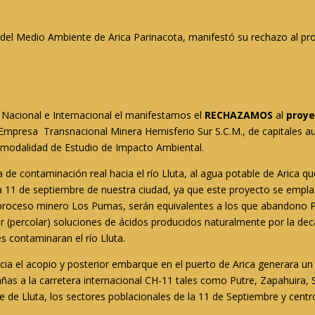
 del Medio Ambiente de Arica Parinacota, manifestó su rechazo al p
a Nacional e Internacional el manifestamos el
RECHAZAMOS
al
proye
mpresa Transnacional Minera Hemisferio Sur S.C.M., de capitales aus
a modalidad de Estudio de Impacto Ambiental.
contaminación real hacia el río Lluta, al agua potable de Arica qu
 11 de septiembre de nuestra ciudad, ya que este proyecto se emplaz
proceso minero Los Pumas, serán equivalentes a los que abandono Pr
(percolar) soluciones de ácidos producidos naturalmente por la deca
s contaminaran el río Lluta.
cia el acopio y posterior embarque en el puerto de Arica generara un 
as a la carretera internacional CH-11 tales como Putre, Zapahuira, 
le de Lluta, los sectores poblacionales de la 11 de Septiembre y centr