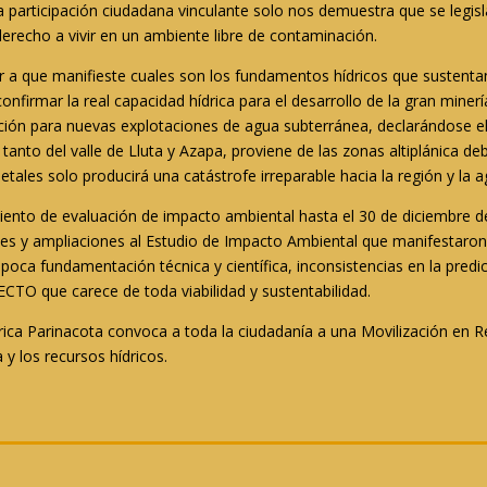
 la participación ciudadana vinculante solo nos demuestra que se legis
erecho a vivir en un ambiente libre de contaminación.
a que manifieste cuales son los fundamentos hídricos que sustentan 
nfirmar la real capacidad hídrica para el desarrollo de la gran minerí
ción para nuevas explotaciones de agua subterránea, declarándose el
tanto del valle de Lluta y Azapa, proviene de las zonas altiplánica de
tales solo producirá una catástrofe irreparable hacia la región y la ag
miento de evaluación de impacto ambiental hasta el 30 de diciembre d
nes y ampliaciones al Estudio de Impacto Ambiental que manifestaron 
oca fundamentación técnica y científica, inconsistencias en la predi
CTO que carece de toda viabilidad y sustentabilidad.
ica Parinacota convoca a toda la ciudadanía a una Movilización en 
 y los recursos hídricos.