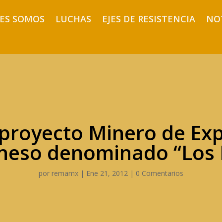
ES SOMOS
LUCHAS
EJES DE RESISTENCIA
NO
 proyecto Minero de Exp
eso denominado “Los
por
remamx
|
Ene 21, 2012
|
0 Comentarios