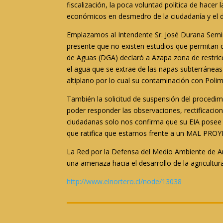
fiscalización, la poca voluntad política de hacer
económicos en desmedro de la ciudadanía y el d
Emplazamos al Intendente Sr. José Durana Semir 
presente que no existen estudios que permitan co
de Aguas (DGA) declaró a Azapa zona de restric
el agua que se extrae de las napas subterráneas 
altiplano por lo cual su contaminación con Polime
También la solicitud de suspensión del procedi
poder responder las observaciones, rectificacio
ciudadanas solo nos confirma que su EIA posee p
que ratifica que estamos frente a un MAL PROYE
La Red por la Defensa del Medio Ambiente de Ar
una amenaza hacia el desarrollo de la agricultura
http://www.elnortero.cl/node/13038