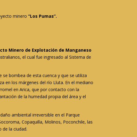
royecto minero
“Los Pumas”.
cto Minero de Explotación de Manganeso
tralianos, el cual fue ingresado al Sistema de
e se bombea de esta cuenca y que se utiliza
a en los márgenes del río Lluta. En el mediano
omel en Arica, que por contacto con la
ntación de la humedad propia del área y el
daño ambiental irreversible en el Parque
Socoroma, Copaquilla, Molinos, Poconchile, las
o de la ciudad.