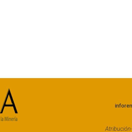
infore
Atribució