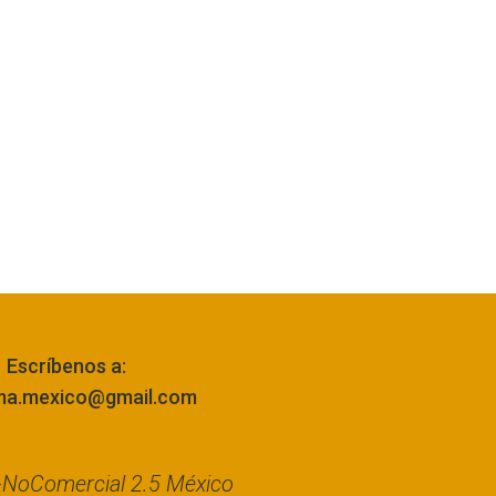
Escríbenos a:
ma.mexico@gmail.com
n-NoComercial 2.5 México