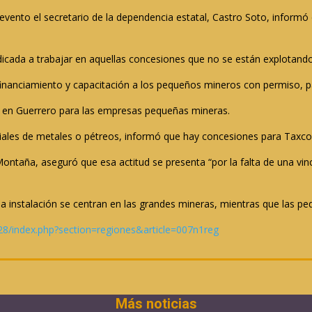
l evento el secretario de la dependencia estatal, Castro Soto, infor
icada a trabajar en aquellas concesiones que no se están explotand
nanciamiento y capacitación a los pequeños mineros con permiso, pa
a en Guerrero para las empresas pequeñas mineras.
iales de metales o pétreos, informó que hay concesiones para Taxco y 
ontaña, aseguró que esa actitud se presenta “por la falta de una vi
 instalación se centran en las grandes mineras, mientras que las pequ
28/index.php?section=regiones&article=007n1reg
Más noticias