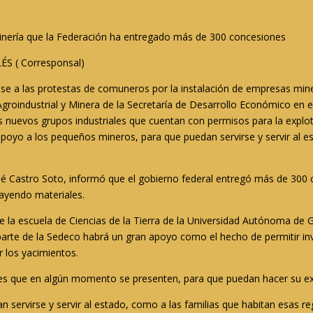
Minería que la Federación ha entregado más de 300 concesiones
S ( Corresponsal)
se a las protestas de comuneros por la instalación de empresas miner
Agroindustrial y Minera de la Secretaría de Desarrollo Económico en e
os nuevos grupos industriales que cuentan con permisos para la explo
poyo a los pequeños mineros, para que puedan servirse y servir al es
 José Castro Soto, informó que el gobierno federal entregó más de 30
rayendo materiales.
 de la escuela de Ciencias de la Tierra de la Universidad Autónoma de
de parte de la Sedeco habrá un gran apoyo como el hecho de permitir
 los yacimientos.
les que en algún momento se presenten, para que puedan hacer su exp
an servirse y servir al estado, como a las familias que habitan esas re