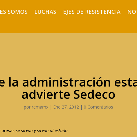
ES SOMOS
LUCHAS
EJES DE RESISTENCIA
NO
e la administración esta
advierte Sedeco
por
remamx
|
Ene 27, 2012
|
0 Comentarios
empresas
se sirvan y sirvan al estado