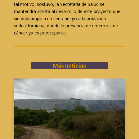
tal motivo, sostuvo, la Secretaría de Salud se
mantendrá atenta al desarrollo de este proyecto que
sin duda implica un serio riesgo a la población
sudcaliforniana, donde la presencia de enfermos de
cáncer ya es preocupante.
Más noticias