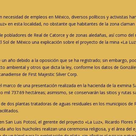
an necesidad de empleos en México, diversos políticos y activistas h
Luz» en esta localidad, no obstante que habitantes de la zona claman 
de pobladores de Real de Catorce y de zonas aledañas, así como del 
El Sol de México una explicación sobre el proyecto de la mina «La Luz
de un año debido a la oposición que se ha registrado; sin embargo, po
 ambiental y otros que dicta la ley, conforme los datos de González
nadiense de First Majestic Silver Corp.
 marco de una presentación realizada en la hacienda de la exmina Sa
o mil 737.69 hectáreas; asimismo, se conservarán las sitios y rutas
de dos plantas tratadoras de aguas residuales en los municipios de 
acilitados.
 en San Luis Potosí, el gerente del proyecto «La Luz», Ricardo Flores 
a año los huicholes realizan una ceremonia religiosa, y el área del ej
 de un túnel para la explotación de plata, sin afectar el paisaje natura