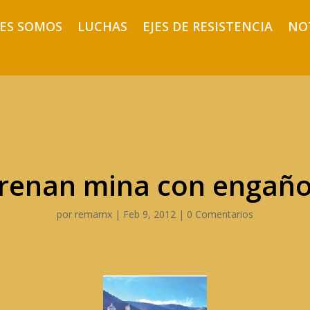
ES SOMOS
LUCHAS
EJES DE RESISTENCIA
NO
renan mina con engaño
por
remamx
|
Feb 9, 2012
|
0 Comentarios