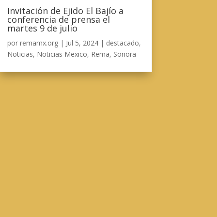
Invitación de Ejido El Bajío a
conferencia de prensa el
martes 9 de julio
por
remamx.org
|
Jul 5, 2024
|
destacado
,
Noticias
,
Noticias Mexico
,
Rema
,
Sonora