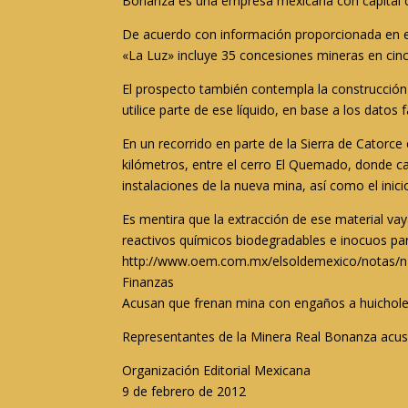
Bonanza es una empresa mexicana con capital ca
De acuerdo con información proporcionada en el
«La Luz» incluye 35 concesiones mineras en cinc
El prospecto también contempla la construcción 
utilice parte de ese líquido, en base a los datos f
En un recorrido en parte de la Sierra de Catorce
kilómetros, entre el cerro El Quemado, donde cad
instalaciones de la nueva mina, así como el inicio
Es mentira que la extracción de ese material va
reactivos químicos biodegradables e inocuos par
http://www.oem.com.mx/elsoldemexico/notas/
Finanzas
Acusan que frenan mina con engaños a huichol
Representantes de la Minera Real Bonanza acusan
Organización Editorial Mexicana
9 de febrero de 2012