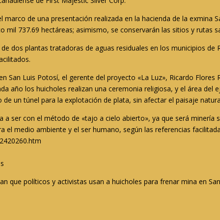
nadiense de First Majestic Silver Corp.
 marco de una presentación realizada en la hacienda de la exmina Sa
o mil 737.69 hectáreas; asimismo, se conservarán las sitios y rutas
de dos plantas tratadoras de aguas residuales en los municipios de 
acilitados.
 en San Luis Potosí, el gerente del proyecto «La Luz», Ricardo Flores 
a año los huicholes realizan una ceremonia religiosa, y el área del ej
 de un túnel para la explotación de plata, sin afectar el paisaje natura
ya a ser con el método de «tajo a cielo abierto», ya que será minería
a el medio ambiente y el ser humano, según las referencias facilitada
n2420260.htm
es
 que políticos y activistas usan a huicholes para frenar mina en San 