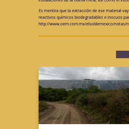
Es mentira que la extracción de ese material va
reactivos químicos biodegradables e inocuos par
http://www.oem.com.mx/elsoldemexico/notas/