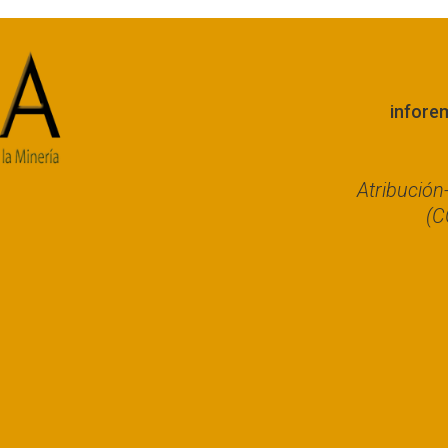
infore
Atribució
(C