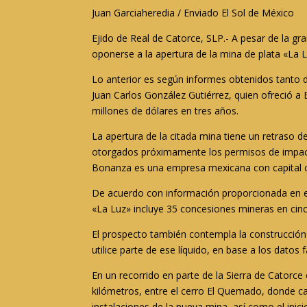
Juan Garciaheredia / Enviado El Sol de México
Ejido de Real de Catorce, SLP.- A pesar de la gr
oponerse a la apertura de la mina de plata «La 
Lo anterior es según informes obtenidos tanto 
Juan Carlos González Gutiérrez, quien ofreció a 
millones de dólares en tres años.
La apertura de la citada mina tiene un retraso 
otorgados próximamente los permisos de impacto
Bonanza es una empresa mexicana con capital ca
De acuerdo con información proporcionada en el
«La Luz» incluye 35 concesiones mineras en cinc
El prospecto también contempla la construcción 
utilice parte de ese líquido, en base a los datos f
En un recorrido en parte de la Sierra de Catorce
kilómetros, entre el cerro El Quemado, donde cad
instalaciones de la nueva mina, así como el inicio