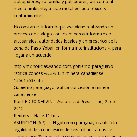
trabajadores, su familia y pobladores, así como al
medio ambiente, a este metal pesado tóxico y
contaminante».
No obstante, informó que «se viene realizando un
proceso de diálogo con los mineros informales o
artesanales, autoridades locales y empresarios de la
zona de Paso Yobai, en forma interinstitucional», para
llegar a un acuerdo.
http://mx.noticias.yahoo.com/gobierno-paraguayo-
ratifica-concesi%C3%B3n-minera-canadiense-
135617639.html
Gobierno paraguayo ratifica concesión a minera
canadiense
Por PEDRO SERVIN | Associated Press – jue, 2 feb
2012
Reuters – Hace 11 horas
ASUNCION (AP) — El gobierno paraguayo ratificó la
legalidad de la concesión de seis mil hectáreas de
terreno por 25 años a la compañía minera canadiense