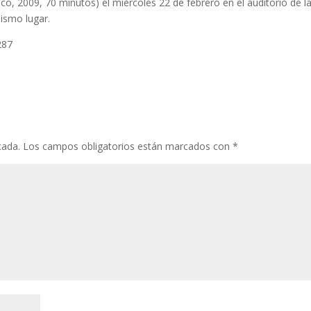
co, 2009, 70 minutos) el miércoles 22 de febrero en el auditorio de l
mismo lugar.
287
cada.
Los campos obligatorios están marcados con
*