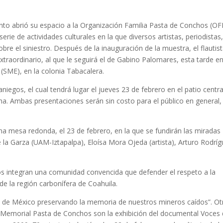
nto abrió su espacio a la Organización Familia Pasta de Conchos (O
serie de actividades culturales en la que diversos artistas, periodistas
re el siniestro. Después de la inauguración de la muestra, el flautis
traordinario, al que le seguirá el de Gabino Palomares, esta tarde en
 (SME), en la colonia Tabacalera.
iegos, el cual tendrá lugar el jueves 23 de febrero en el patio centra
ma. Ambas presentaciones serán sin costo para el público en general,
na mesa redonda, el 23 de febrero, en la que se fundirán las miradas
 la Garza (UAM-Iztapalpa), Eloísa Mora Ojeda (artista), Arturo Rodrí
os integran una comunidad convencida que defender el respeto a la
r de la región carbonífera de Coahuila.
d de México preservando la memoria de nuestros mineros caídos”. Ot
I Memorial Pasta de Conchos son la exhibición del documental Voces 