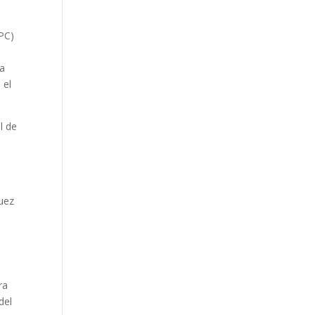
FPC)
,
ta
 el
l de
guez
ra
del