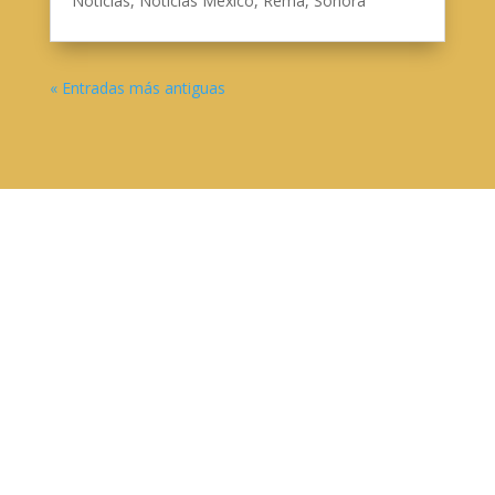
Noticias
,
Noticias Mexico
,
Rema
,
Sonora
« Entradas más antiguas