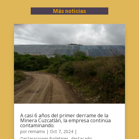
Más noticias
A casi 6 años del primer derrame de la
Minera Cuzcatlán, la empresa continúa
contaminando.
por
remamx
|
Oct 7, 2024
|
Declaraciones/boletines
,
destacado
,