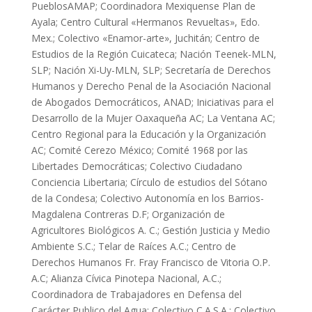
PueblosAMAP; Coordinadora Mexiquense Plan de
Ayala; Centro Cultural «Hermanos Revueltas», Edo.
Mex.; Colectivo «Enamor-arte», Juchitán; Centro de
Estudios de la Región Cuicateca; Nación Teenek-MLN,
SLP; Nación Xi-Uy-MLN, SLP; Secretaría de Derechos
Humanos y Derecho Penal de la Asociación Nacional
de Abogados Democráticos, ANAD; Iniciativas para el
Desarrollo de la Mujer Oaxaqueña AC; La Ventana AC;
Centro Regional para la Educación y la Organización
AC; Comité Cerezo México; Comité 1968 por las
Libertades Democráticas; Colectivo Ciudadano
Conciencia Libertaria; Círculo de estudios del Sótano
de la Condesa; Colectivo Autonomía en los Barrios-
Magdalena Contreras D.F; Organización de
Agricultores Biológicos A. C.; Gestión Justicia y Medio
Ambiente S.C.; Telar de Raíces A.C.; Centro de
Derechos Humanos Fr. Fray Francisco de Vitoria O.P.
A.C; Alianza Cívica Pinotepa Nacional, A.C.;
Coordinadora de Trabajadores en Defensa del
Carácter Publico del Agua; Colectivo C.A.S.A.; Colectivo