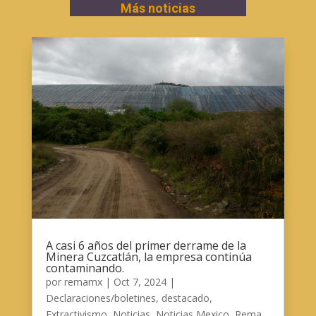
Más noticias
A casi 6 años del primer derrame de la
Minera Cuzcatlán, la empresa continúa
contaminando.
por
remamx
|
Oct 7, 2024
|
Declaraciones/boletines
,
destacado
,
Extractivismo
,
Noticias
,
Noticias Mexico
,
Rema